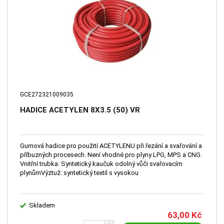
GCE272321009035
HADICE ACETYLEN 8X3.5 (50) VR
Gumová hadice pro použití ACETYLENU při řezání a svařování a
příbuzných procesech. Není vhodné pro plyny LPG, MPS a CNG.
Vnitřní trubka: Syntetický kaučuk odolný vůči svařovacím
plynůmVýztuž: syntetický textil s vysokou
Skladem
63,00
Kč