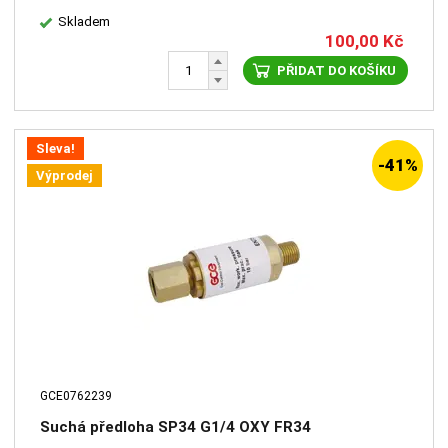
Skladem
100,00
Kč
PŘIDAT DO KOŠÍKU
Sleva!
-41%
Výprodej
GCE0762239
Suchá předloha SP34 G1/4 OXY FR34