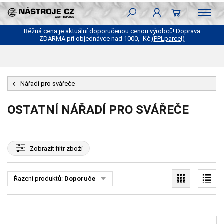
Běžná cena je aktuální doporučenou cenou výrobců! Doprava
ZDARMA při objednávce nad 1000,- Kč
(PPLparcel)
Nářadí pro svářeče
OSTATNÍ NÁŘADÍ PRO SVÁŘEČE
Zobrazit
filtr zboží
Řazení produktů:
Doporučené