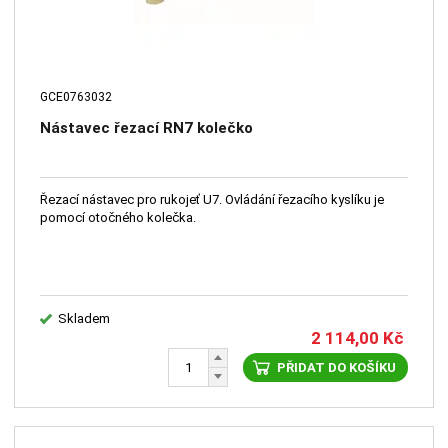
GCE0763032
Nástavec řezací RN7 kolečko
Řezací nástavec pro rukojeť U7. Ovládání řezacího kyslíku je
pomocí otočného kolečka.
Skladem
2 114,00
Kč
PŘIDAT DO KOŠÍKU