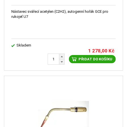
Nástavec svářecí acetylen (C2H2), autogenní hořák GCE pro
rukojeť U7
Skladem
1 278,00
Kč
PŘIDAT DO KOŠÍKU