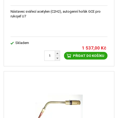
Nástavec svářecí acetylen (C2H2), autogenní hořák GCE pro
rukojeť U7
Skladem
1 537,00
Kč
PŘIDAT DO KOŠÍKU