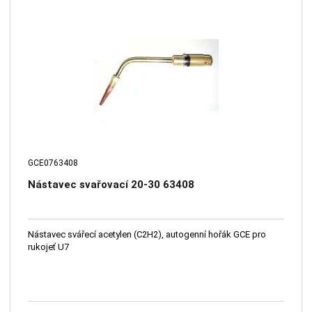
GCE0763408
Nástavec svařovací 20-30 63408
Nástavec svářecí acetylen (C2H2), autogenní hořák GCE pro
rukojeť U7