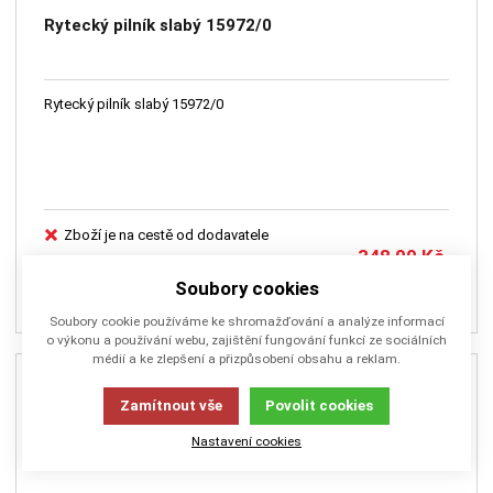
Rytecký pilník slabý 15972/0
Rytecký pilník slabý 15972/0
Zboží je na cestě od dodavatele
348,00
Kč
Soubory cookies
PŘIDAT DO KOŠÍKU
Soubory cookie používáme ke shromažďování a analýze informací
o výkonu a používání webu, zajištění fungování funkcí ze sociálních
médií a ke zlepšení a přizpůsobení obsahu a reklam.
Zamítnout vše
Povolit cookies
Nastavení cookies