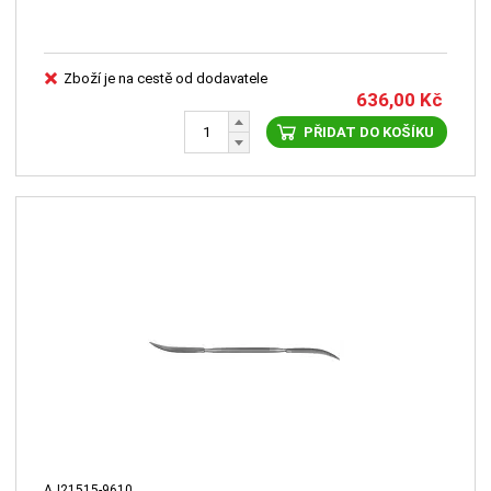
Zboží je na cestě od dodavatele
636,00
Kč
PŘIDAT DO KOŠÍKU
AJ21515-9610