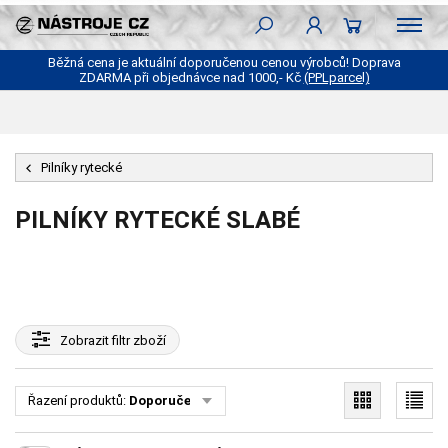
Běžná cena je aktuální doporučenou cenou výrobců! Doprava
ZDARMA při objednávce nad 1000,- Kč
(PPLparcel)
Pilníky rytecké
PILNÍKY RYTECKÉ SLABÉ
Zobrazit
filtr zboží
Řazení produktů:
Doporučené