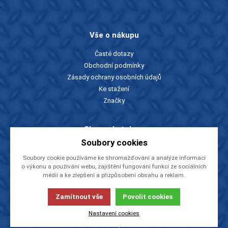
Vše o nákupu
Časté dotazy
Obchodní podmínky
Zásady ochrany osobních údajů
Ke stažení
Značky
Slevy a katalogy
Soubory cookies
Zboží v akci
Soubory cookie používáme ke shromažďování a analýze informací
Ceníky a katalogy
o výkonu a používání webu, zajištění fungování funkcí ze sociálních
Rady a tipy
médií a ke zlepšení a přizpůsobení obsahu a reklam.
Zamítnout vše
Povolit cookies
O firmě
Nastavení cookies
O nás