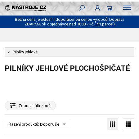
Běžná cena je aktuální doporučenou cenou výrobců! Doprava
ZDARMA při objednávce nad 1000,- Kč
(PPLparcel)
Pilníky jehlové
PILNÍKY JEHLOVÉ PLOCHOŠPIČATÉ
Zobrazit
filtr zboží
Řazení produktů:
Doporučené