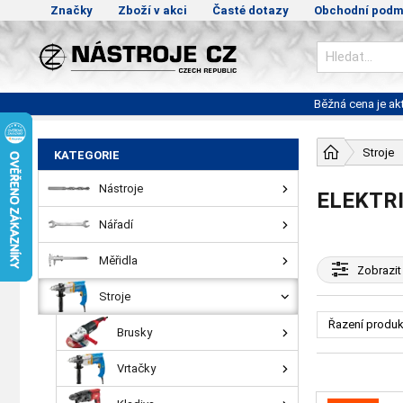
Značky
Zboží v akci
Časté dotazy
Obchodní podm
Běžná cena je a
Stroje
KATEGORIE
Nástroje
ELEKTR
Nářadí
Měřidla
Zobrazit
Stroje
Řazení produk
Brusky
Vrtačky