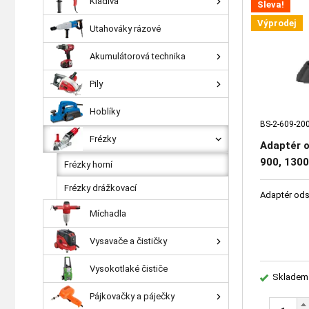
Kladiva
Sleva!
Výprodej
Utahováky rázové
Akumulátorová technika
Pily
Hoblíky
BS-2-609-20
Frézky
Adaptér 
900, 1300
Frézky horní
Frézky drážkovací
Adaptér ods
Míchadla
Vysavače a čističky
Vysokotlaké čističe
Skladem
Pájkovačky a páječky