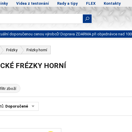
ínky
Videa z testování
Rady a tipy
FLEX
Kontakty
ktuální doporučenou cenou výrobců! Doprava ZDARMA při objednávce nad 100
Frézky
Frézky horní
ICKÉ FRÉZKY HORNÍ
filtr zboží
tů:
Doporučené