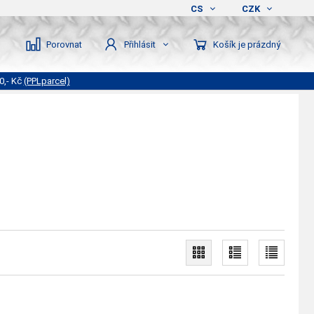
CS
CZK
Porovnat
Košík je prázdný
Přihlásit
0,- Kč
(PPLparcel)