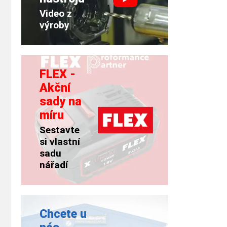
Video z
výroby
FLEX -
Akční
sady na
míru
Sestavte
si vlastní
sadu
nářadí
Chcete u