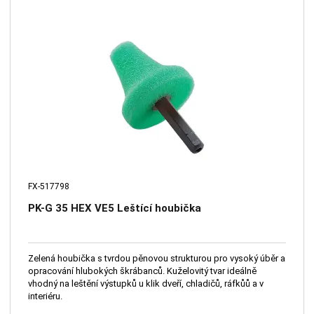
FX-517798
PK-G 35 HEX VE5 Leštící houbička
Zelená houbička s tvrdou pěnovou strukturou pro vysoký úběr a
opracování hlubokých škrábanců. Kuželovitý tvar ideálně
vhodný na leštění výstupků u klik dveří, chladičů, ráfkůů a v
interiéru.