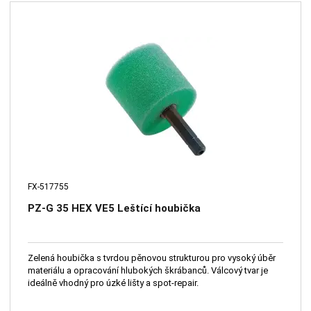
FX-517755
PZ-G 35 HEX VE5 Leštící houbička
Zelená houbička s tvrdou pěnovou strukturou pro vysoký úběr
materiálu a opracování hlubokých škrábanců. Válcový tvar je
ideálně vhodný pro úzké lišty a spot-repair.