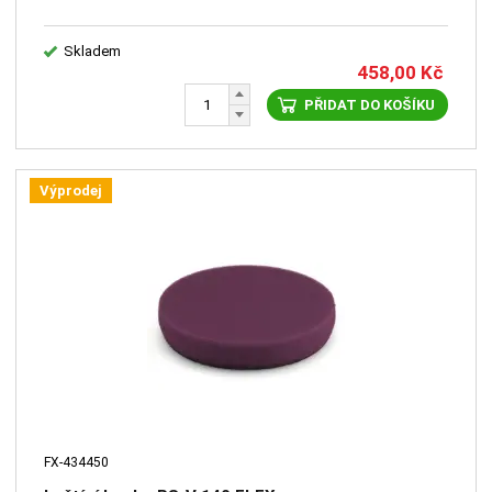
Skladem
458,00
Kč
PŘIDAT DO KOŠÍKU
Výprodej
FX-434450