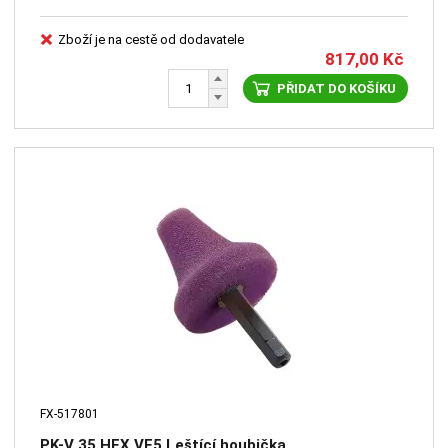
Zboží je na cestě od dodavatele
817,00
Kč
PŘIDAT DO KOŠÍKU
FX-517801
PK-V 35 HEX VE5 Leštící houbička