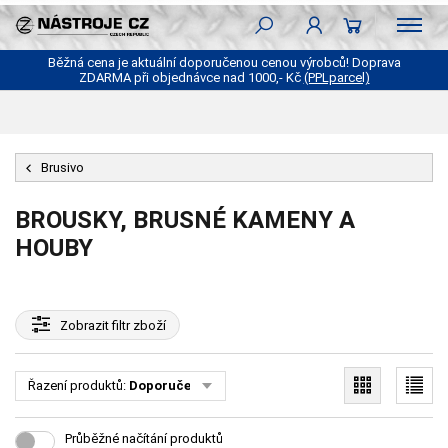
Běžná cena je aktuální doporučenou cenou výrobců! Doprava
ZDARMA při objednávce nad 1000,- Kč
(PPLparcel)
Brusivo
BROUSKY, BRUSNÉ KAMENY A
HOUBY
Zobrazit
filtr zboží
Řazení produktů:
Doporučené
Průběžné načítání produktů