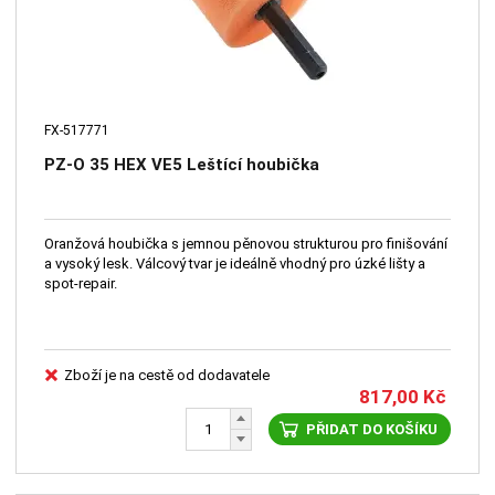
FX-517771
PZ-O 35 HEX VE5 Leštící houbička
Oranžová houbička s jemnou pěnovou strukturou pro finišování
a vysoký lesk. Válcový tvar je ideálně vhodný pro úzké lišty a
spot-repair.
Zboží je na cestě od dodavatele
817,00
Kč
PŘIDAT DO KOŠÍKU