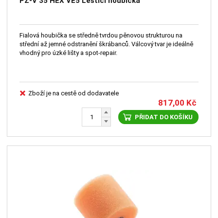
PZ-V 35 HEX VE5 Leštící houbička
Fialová houbička se středně tvrdou pěnovou strukturou na
střední až jemné odstranění škrábanců. Válcový tvar je ideálně
vhodný pro úzké lišty a spot-repair.
Zboží je na cestě od dodavatele
817,00
Kč
PŘIDAT DO KOŠÍKU