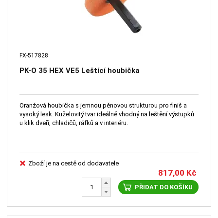
FX-517828
PK-O 35 HEX VE5 Leštící houbička
Oranžová houbička s jemnou pěnovou strukturou pro finiš a
vysoký lesk. Kuželovitý tvar ideálně vhodný na leštění výstupků
u klik dveří, chladičů, ráfků a v interiéru.
Zboží je na cestě od dodavatele
817,00
Kč
PŘIDAT DO KOŠÍKU