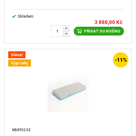
Skladem
3 888,00
Kč
PŘIDAT DO KOŠÍKU
Sleva!
-11%
Výprodej
NB8952-02