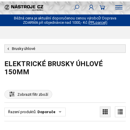
Běžná cena je aktuální doporučenou cenou výrobců! Doprava
ZDARMA při objednávce nad 1000,- Kč
(PPLparcel)
Brusky úhlové
ELEKTRICKÉ BRUSKY ÚHLOVÉ
150MM
Zobrazit
filtr zboží
Řazení produktů:
Doporučené