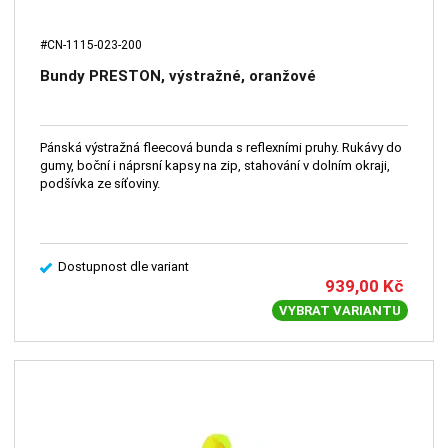
#CN-1115-023-200
Bundy PRESTON, výstražné, oranžové
Pánská výstražná fleecová bunda s reflexními pruhy. Rukávy do
gumy, boční i náprsní kapsy na zip, stahování v dolním okraji,
podšívka ze síťoviny.
Dostupnost dle variant
939,00
Kč
VYBRAT VARIANTU