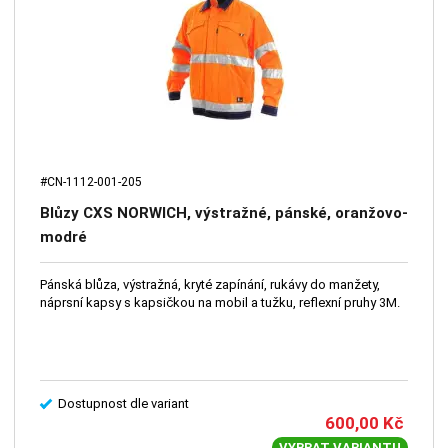
#CN-1112-001-205
Blůzy CXS NORWICH, výstražné, pánské, oranžovo-
modré
Pánská blůza, výstražná, kryté zapínání, rukávy do manžety,
náprsní kapsy s kapsičkou na mobil a tužku, reflexní pruhy 3M.
Dostupnost dle variant
600,00
Kč
VYBRAT VARIANTU