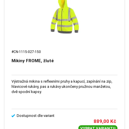
#CN-1115-027-150
Mikiny FROME, žluté
Výstražná mikina s reflexními pruhy a kapucí, zapínání na zip,
hlavicové rukávy, pas a rukávy ukončeny pružnou manžetou,
dvě spodní kapsy.
Dostupnost dle variant
889,00
Kč
VYBRAT VARIANTU