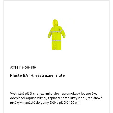
#CN-1116-009-150
Pláště BATH, výstražné, žluté
Výstražný plášť s reflexními pruhy, nepromokavý, lepené švy,
odepínací kapuce v límci, zapínání na zip krytý légou, raglánové
rukávy v manžetě do gumy. Délka pláště 120 cm.