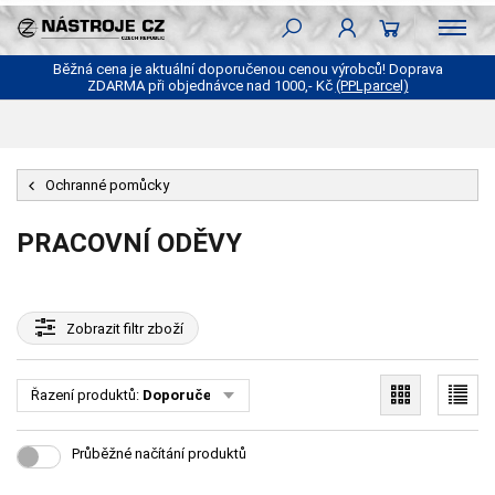
Běžná cena je aktuální doporučenou cenou výrobců! Doprava
ZDARMA při objednávce nad 1000,- Kč
(PPLparcel)
Ochranné pomůcky
PRACOVNÍ ODĚVY
Zobrazit
filtr zboží
Řazení produktů:
Doporučené
Průběžné načítání produktů