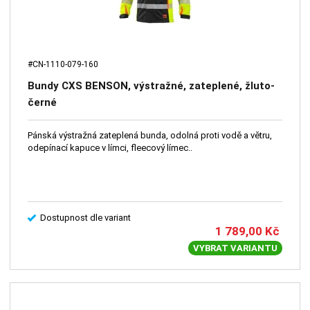
#CN-1110-079-160
Bundy CXS BENSON, výstražné, zateplené, žluto-
černé
Pánská výstražná zateplená bunda, odolná proti vodě a větru,
odepínací kapuce v límci, fleecový límec..
Dostupnost dle variant
1 789,00
Kč
VYBRAT VARIANTU