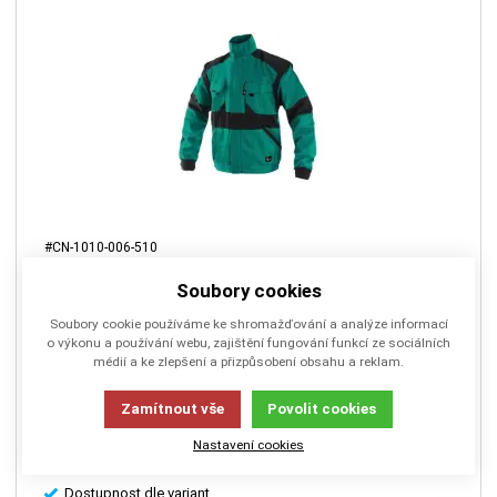
#CN-1010-006-510
Blůzy CXS LUXY EDA, pánské, zeleno-černé
Soubory cookies
Soubory cookie používáme ke shromažďování a analýze informací
o výkonu a používání webu, zajištění fungování funkcí ze sociálních
Pánská blůza, odepínací rukávy do manžety, kryté zapínání,
médií a ke zlepšení a přizpůsobení obsahu a reklam.
kapsa na mobil, pas do gumy.
Zamítnout vše
Povolit cookies
Nastavení cookies
Dostupnost dle variant