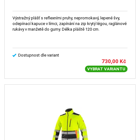
Výstražný plášť s reflexními pruhy, nepromokavý, lepené švy,
odepínací kapuce v límci, zapínání na zip krytý légou, raglánové
rukávy v manžetě do gumy. Délka pláště 120 cm.
Dostupnost dle variant
730,00
Kč
VYBRAT VARIANTU