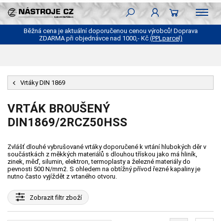
Běžná cena je aktuální doporučenou cenou výrobců! Doprava
ZDARMA při objednávce nad 1000,- Kč
(PPLparcel)
Vrtáky DIN 1869
VRTÁK BROUŠENÝ
DIN1869/2RCZ50HSS
Zvlášť dlouhé vybrušované vrtáky doporučené k vrtání hlubokých děr v
součástkách z měkkých materiálů s dlouhou třískou jako má hliník,
zinek, měď, silumin, elektron, termoplasty a železné materiály do
pevnosti 500 N/mm2. S ohledem na obtížný přívod řezné kapaliny je
nutno často vyjíždět z vrtaného otvoru.
Zobrazit
filtr zboží