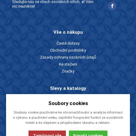
Sledujte nás na všech sociálních sítích, ať Vám
nic neunikne!
Vše o nákupu
Časté dotazy
Obchodní podmínky
Zásady ochrany osobních údajů
Ke stažení
Značky
Slevy a katalogy
Zboží v akci
Soubory cookies
Ceníky a katalogy
Soubory cookie používáme ke shromažďování a analýze informací
Rady a tipy
o výkonu a používání webu, zajištění fungování funkcí ze sociálních
médií a ke zlepšení a přizpůsobení obsahu a reklam.
O firmě
Zamítnout vše
Povolit cookies