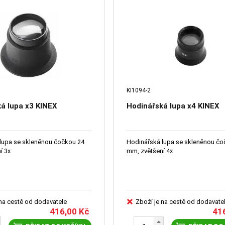
KI1094-2
á lupa x3 KINEX
Hodinářská lupa x4 KINEX
lupa se skleněnou čočkou 24
Hodinářská lupa se skleněnou čo
í 3x
mm, zvětšení 4x
 na cestě od dodavatele
Zboží je na cestě od dodavate
416,00
Kč
41