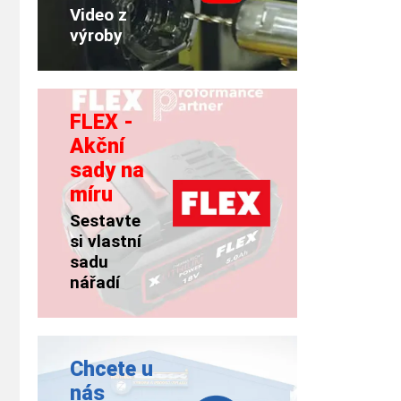
Video z
výroby
FLEX -
Akční
sady na
míru
Sestavte
si vlastní
sadu
nářadí
Chcete u
nás