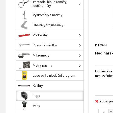
Hmatadla, hloubkoměry,
tloušťkoměry
Výškoměry a nádrhy
Úhelníky, trojúhelníky
Vodováhy
Posuvná měřítka
KI1094-1
Hodinářsk
Mikrometry
Metry, pásma
Hodinářská 
Laserový a nivelační program
mm, zvětšen
Kalibry
Lupy
Zboží je
Váhy