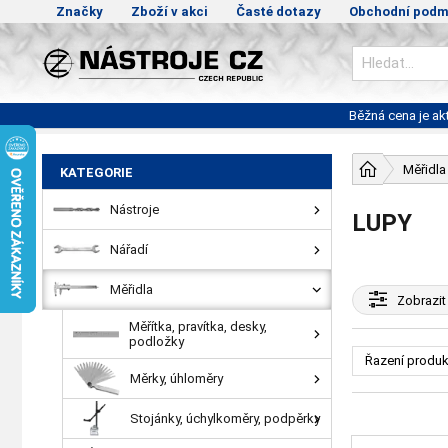
Značky
Zboží v akci
Časté dotazy
Obchodní podm
Běžná cena je a
Měřidla
KATEGORIE
Nástroje
LUPY
Nářadí
Měřidla
Zobrazit
Měřítka, pravítka, desky,
podložky
Řazení produk
Měrky, úhloměry
Stojánky, úchylkoměry, podpěrky