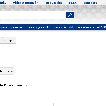
ínky
Videa z testování
Rady a tipy
FLEX
Kontakty
ktuální doporučenou cenou výrobců! Doprava ZDARMA při objednávce nad 100
Lupy
filtr zboží
tů:
Doporučené