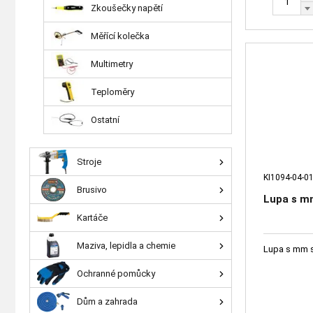
Zkoušečky napětí
Měřící kolečka
Multimetry
Teploměry
Ostatní
Stroje
KI1094-04-0
Brusivo
Lupa s mm
Kartáče
Maziva, lepidla a chemie
Lupa s mm s
Ochranné pomůcky
Dům a zahrada