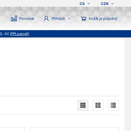
CS
CZK
Porovnat
Košík je prázdný
Přihlásit
0,- Kč
(PPLparcel)