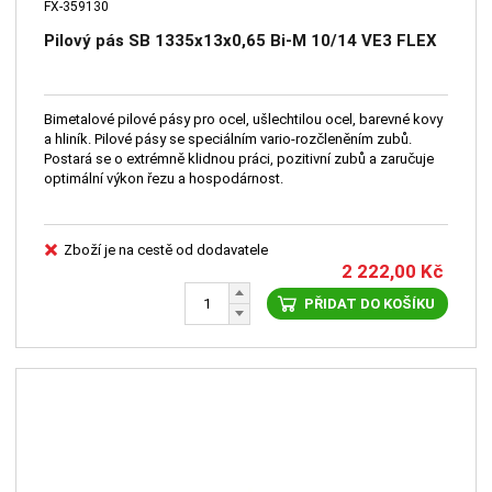
FX-359130
Pilový pás SB 1335x13x0,65 Bi-M 10/14 VE3 FLEX
Bimetalové pilové pásy pro ocel, ušlechtilou ocel, barevné kovy
a hliník. Pilové pásy se speciálním vario-rozčleněním zubů.
Postará se o extrémně klidnou práci, pozitivní zubů a zaručuje
optimální výkon řezu a hospodárnost.
Zboží je na cestě od dodavatele
2 222,00
Kč
PŘIDAT DO KOŠÍKU