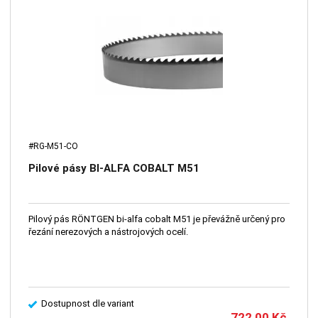
#RG-M51-CO
Pilové pásy BI-ALFA COBALT M51
Pilový pás RÖNTGEN bi-alfa cobalt M51 je převážně určený pro
řezání nerezových a nástrojových ocelí.
Dostupnost dle variant
722,00
Kč