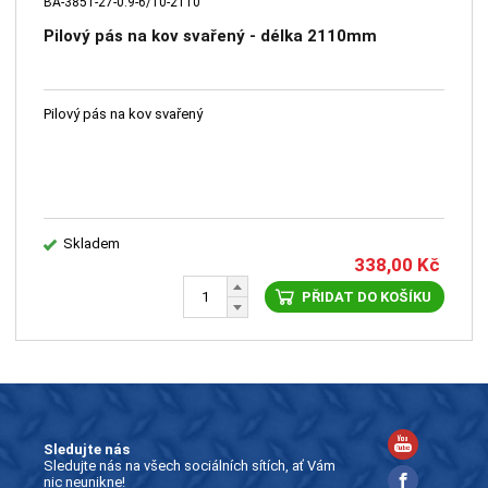
BA-3851-27-0.9-6/10-2110
Pilový pás na kov svařený - délka 2110mm
Pilový pás na kov svařený
Skladem
338,00
Kč
PŘIDAT DO KOŠÍKU
Sledujte nás
Sledujte nás na všech sociálních sítích, ať Vám
nic neunikne!