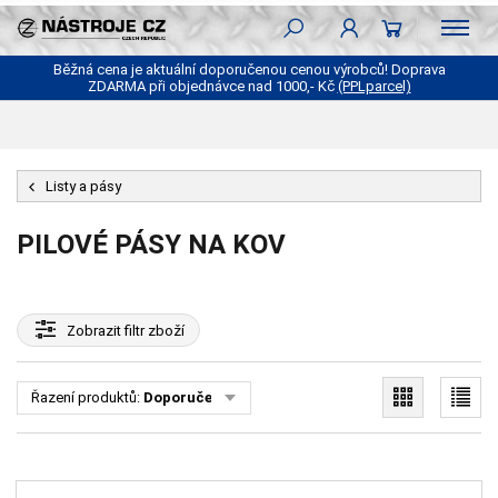
Běžná cena je aktuální doporučenou cenou výrobců! Doprava
ZDARMA při objednávce nad 1000,- Kč
(PPLparcel)
Listy a pásy
PILOVÉ PÁSY NA KOV
Zobrazit
filtr zboží
Řazení produktů:
Doporučené