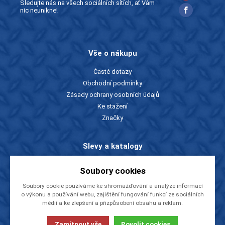
Sledujte nás na všech sociálních sítích, ať Vám
nic neunikne!
Vše o nákupu
Časté dotazy
Obchodní podmínky
Zásady ochrany osobních údajů
Ke stažení
Značky
Slevy a katalogy
Zboží v akci
Soubory cookies
Ceníky a katalogy
Soubory cookie používáme ke shromažďování a analýze informací
Rady a tipy
o výkonu a používání webu, zajištění fungování funkcí ze sociálních
médií a ke zlepšení a přizpůsobení obsahu a reklam.
O firmě
Zamítnout vše
Povolit cookies