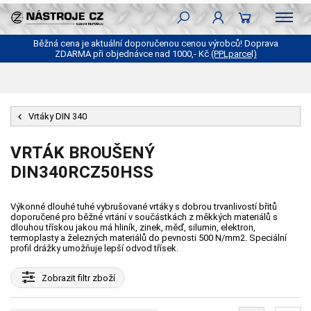
Běžná cena je aktuální doporučenou cenou výrobců! Doprava
ZDARMA při objednávce nad 1000,- Kč
(PPLparcel)
Vrtáky DIN 340
VRTÁK BROUŠENÝ
DIN340RCZ50HSS
Výkonné dlouhé tuhé vybrušované vrtáky s dobrou trvanlivostí břitů
doporučené pro běžné vrtání v součástkách z měkkých materiálů s
dlouhou třískou jakou má hliník, zinek, měď, silumin, elektron,
termoplasty a železných materiálů do pevnosti 500 N/mm2. Speciální
profil drážky umožňuje lepší odvod třísek.
Zobrazit
filtr zboží