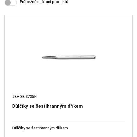
Průběžné načítání produktů
#BA-SB-3735N
Důlčíky se šestihranným dříkem
Důlčíky se šestihranným dříkem