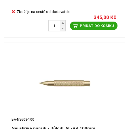
Zboží je na cestě od dodavatele
345,00
Kč
PŘIDAT DO KOŠÍKU
BA-NS608-100
Nejiskřivé nářadí - Důlčík, AL-BR 100mm