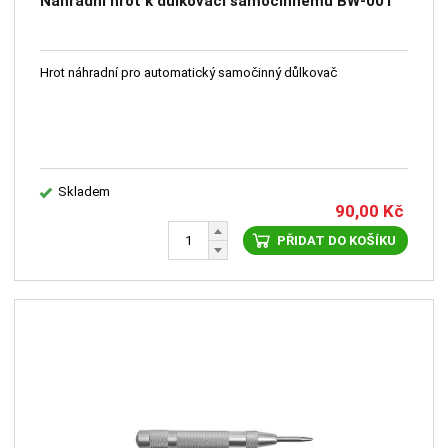
Náhradní hrot k důlkovači samočinnému BW-001
Hrot náhradní pro automatický samočinný důlkovač
Skladem
90,00
Kč
PŘIDAT DO KOŠÍKU