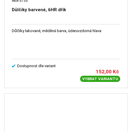
#BA-3735
Důlčíky barvené, 6HR dřík
Důlčíky lakované, měděná barva, úderuvzdorná hlava
Dostupnost dle variant
152,00
Kč
VYBRAT VARIANTU