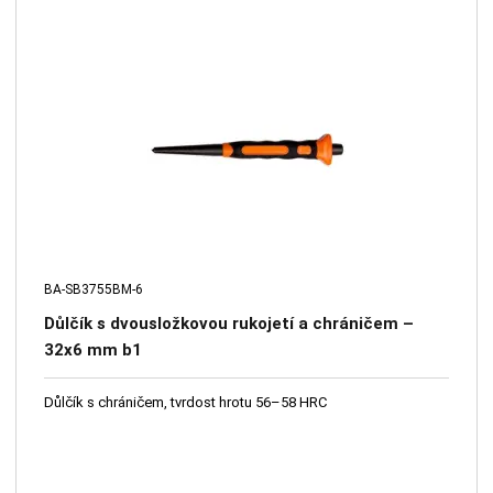
BA-SB3755BM-6
Důlčík s dvousložkovou rukojetí a chráničem –
32x6 mm b1
Důlčík s chráničem, tvrdost hrotu 56–58 HRC