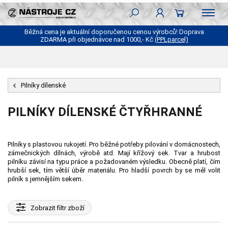
Běžná cena je aktuální doporučenou cenou výrobců! Doprava
ZDARMA při objednávce nad 1000,- Kč
(PPLparcel)
Pilníky dílenské
PILNÍKY DÍLENSKÉ ČTYŘHRANNÉ
Pilníky s plastovou rukojetí. Pro běžné potřeby pilování v domácnostech,
zámečnických dílnách, výrobě atd. Mají křížový sek. Tvar a hrubost
pilníku závisí na typu práce a požadovaném výsledku. Obecně platí, čím
hrubší sek, tím větší úběr materiálu. Pro hladší povrch by se měl volit
pilník s jemnějším sekem.
Zobrazit
filtr zboží