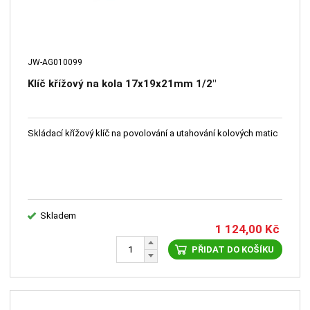
JW-AG010099
Klíč křížový na kola 17x19x21mm 1/2"
Skládací křížový klíč na povolování a utahování kolových matic
Skladem
1 124,00
Kč
PŘIDAT DO KOŠÍKU