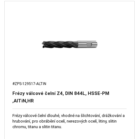
#ZPS-129517-ALTIN
Frézy válcové čelní Z4, DIN 844L, HSSE-PM
,AlTiN,HR
Frézy válcové čelní dlouhé, vhodné na šlichtování, drážkování a
hrubování, pro obrábění ocelí, nerezových ocelí, litiny, slitin
chromu, titanu a slitin titanu.