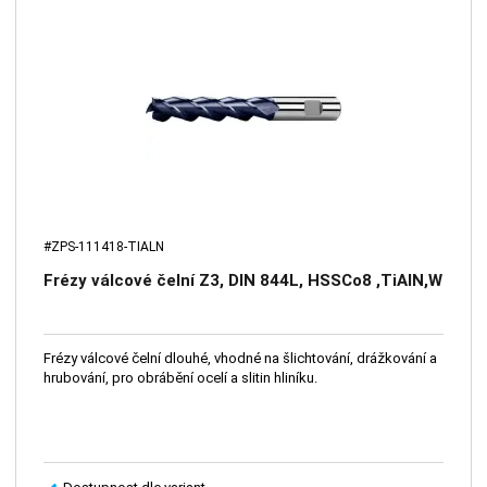
#ZPS-111418-TIALN
Frézy válcové čelní Z3, DIN 844L, HSSCo8 ,TiAlN,W
Frézy válcové čelní dlouhé, vhodné na šlichtování, drážkování a
hrubování, pro obrábění ocelí a slitin hliníku.