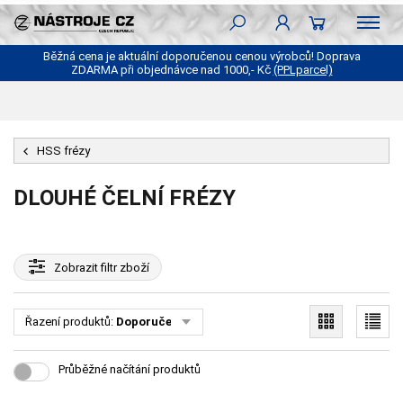
Běžná cena je aktuální doporučenou cenou výrobců! Doprava
ZDARMA při objednávce nad 1000,- Kč
(PPLparcel)
HSS frézy
DLOUHÉ ČELNÍ FRÉZY
Zobrazit
filtr zboží
Řazení produktů:
Doporučené
Průběžné načítání produktů