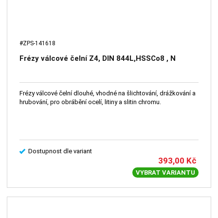
#ZPS-141618
Frézy válcové čelní Z4, DIN 844L,HSSCo8 , N
Frézy válcové čelní dlouhé, vhodné na šlichtování, drážkování a
hrubování, pro obrábění ocelí, litiny a slitin chromu.
Dostupnost dle variant
393,00
Kč
VYBRAT VARIANTU