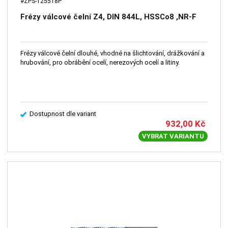
#ZPS-125518P
Frézy válcové čelní Z4, DIN 844L, HSSCo8 ,NR-F
Frézy válcové čelní dlouhé, vhodné na šlichtování, drážkování a
hrubování, pro obrábění ocelí, nerezových ocelí a litiny.
Dostupnost dle variant
932,00
Kč
VYBRAT VARIANTU