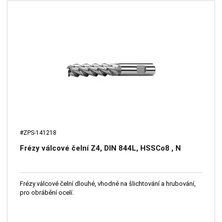
#ZPS-141218
Frézy válcové čelní Z4, DIN 844L, HSSCo8 , N
Frézy válcové čelní dlouhé, vhodné na šlichtování a hrubování,
pro obrábění ocelí.