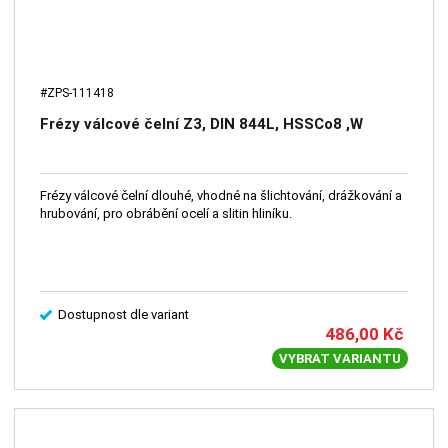
#ZPS-111418
Frézy válcové čelní Z3, DIN 844L, HSSCo8 ,W
Frézy válcové čelní dlouhé, vhodné na šlichtování, drážkování a
hrubování, pro obrábění ocelí a slitin hliníku.
Dostupnost dle variant
486,00
Kč
VYBRAT VARIANTU