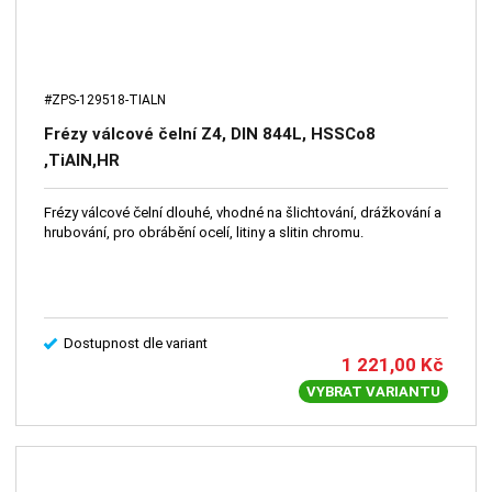
#ZPS-129518-TIALN
Frézy válcové čelní Z4, DIN 844L, HSSCo8
,TiAlN,HR
Frézy válcové čelní dlouhé, vhodné na šlichtování, drážkování a
hrubování, pro obrábění ocelí, litiny a slitin chromu.
Dostupnost dle variant
1 221,00
Kč
VYBRAT VARIANTU