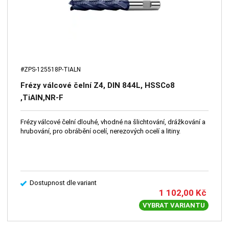
#ZPS-125518P-TIALN
Frézy válcové čelní Z4, DIN 844L, HSSCo8
,TiAlN,NR-F
Frézy válcové čelní dlouhé, vhodné na šlichtování, drážkování a
hrubování, pro obrábění ocelí, nerezových ocelí a litiny.
Dostupnost dle variant
1 102,00
Kč
VYBRAT VARIANTU