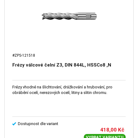
#ZPS-121518
Frézy válcové čelní Z3, DIN 844L, HSSCo8 ,N
Frézy vhodné na šlichtování, drážkování a hrubování, pro
obrábění ocelí, nerezových ocelí, litiny a slitin chromu.
Dostupnost dle variant
418,00
Kč
VYBRAT VARIANTU