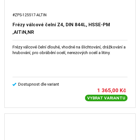
#ZPS-125517-ALTIN
Frézy válcové čelní Z4, DIN 844L, HSSE-PM
,AlTiN,NR
Frézy válcové čelní dlouhé, vhodné na šlichtování, drážkování a
hrubování, pro obrábění ocelí, nerezových ocelí a litiny.
Dostupnost dle variant
1 365,00
Kč
VYBRAT VARIANTU