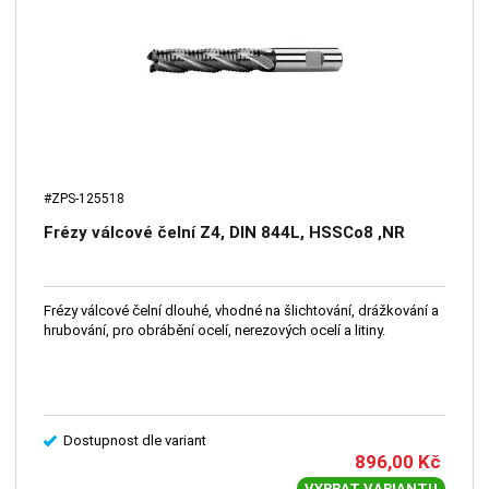
#ZPS-125518
Frézy válcové čelní Z4, DIN 844L, HSSCo8 ,NR
Frézy válcové čelní dlouhé, vhodné na šlichtování, drážkování a
hrubování, pro obrábění ocelí, nerezových ocelí a litiny.
Dostupnost dle variant
896,00
Kč
VYBRAT VARIANTU