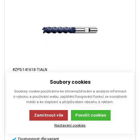
#ZPS-141618-TIALN
Frézy válcové čelní Z4, DIN 844L,HSSCo8 ,TiAlN, N
Soubory cookies
Soubory cookie používáme ke shromažďování a analýze informací
o výkonu a používání webu, zajištění fungování funkcí ze sociálních
Frézy válcové čelní dlouhé, vhodné na šlichtování, drážkování a
médií a ke zlepšení a přizpůsobení obsahu a reklam.
hrubování, pro obrábění ocelí, litiny a slitin chromu.
Zamítnout vše
Povolit cookies
Nastavení cookies
Dostupnost dle variant