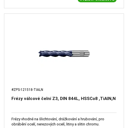
#ZPS-121518-TIALN
Frézy válcové čelní Z3, DIN 844L, HSSCo8 ,TiAlN,N
Frézy vhodné na šlichtování, drážkování a hrubování, pro
obrábění ocelí, nerezových ocelí, litiny a slitin chromu.