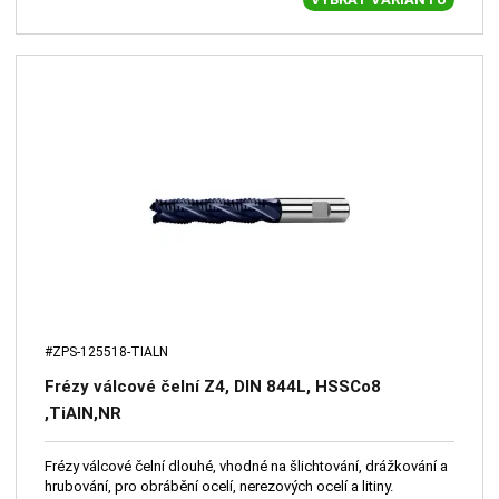
#ZPS-125518-TIALN
Frézy válcové čelní Z4, DIN 844L, HSSCo8
,TiAlN,NR
Frézy válcové čelní dlouhé, vhodné na šlichtování, drážkování a
hrubování, pro obrábění ocelí, nerezových ocelí a litiny.