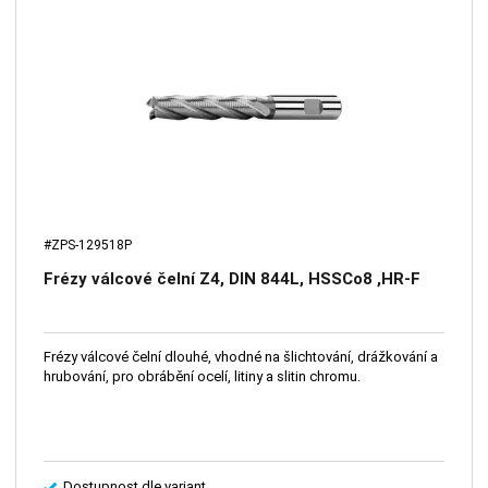
#ZPS-129518P
Frézy válcové čelní Z4, DIN 844L, HSSCo8 ,HR-F
Frézy válcové čelní dlouhé, vhodné na šlichtování, drážkování a
hrubování, pro obrábění ocelí, litiny a slitin chromu.
Dostupnost dle variant