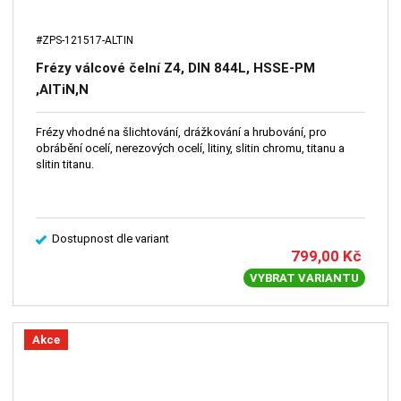
#ZPS-121517-ALTIN
Frézy válcové čelní Z4, DIN 844L, HSSE-PM
,AlTiN,N
Frézy vhodné na šlichtování, drážkování a hrubování, pro
obrábění ocelí, nerezových ocelí, litiny, slitin chromu, titanu a
slitin titanu.
Dostupnost dle variant
799,00
Kč
VYBRAT VARIANTU
Akce