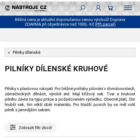
Běžná cena je aktuální doporučenou cenou výrobců! Doprava
ZDARMA při objednávce nad 1000,- Kč
(PPLparcel)
Pilníky dílenské
PILNÍKY DÍLENSKÉ KRUHOVÉ
Pilníky s plastovou rukojetí. Pro běžné potřeby pilování v domácnostech,
zámečnických dílnách, výrobě atd. Mají křížový sek. Tvar a hrubost
pilníku závisí na typu práce a požadovaném výsledku. Obecně platí, čím
hrubší sek, tím větší úběr materiálu. Pro hladší povrch by se měl volit
pilník s jemnějším sekem.
Zobrazit
filtr zboží