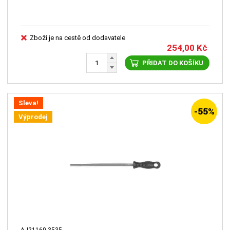
Zboží je na cestě od dodavatele
254,00
Kč
PŘIDAT DO KOŠÍKU
Sleva!
-55%
Výprodej
AJ21160-3535