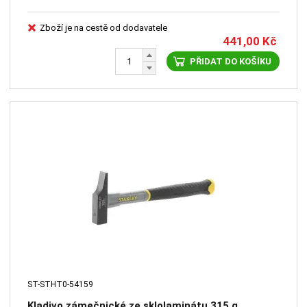
Zboží je na cestě od dodavatele
441,00
Kč
PŘIDAT DO KOŠÍKU
ST-STHT0-54159
Kladivo zámečnické ze sklolaminátu 315 g