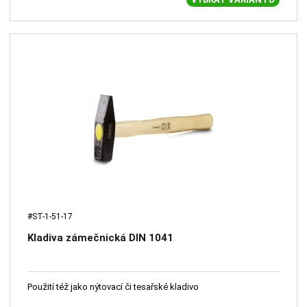
#ST-1-51-17
Kladiva zámečnická DIN 1041
Použití též jako nýtovací či tesařské kladivo