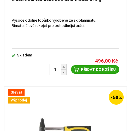
Vysoce odolné topůrko vyrobené ze sklolaminátu.
Bimateriálová rukojeť pro pohodlnější práci.
Skladem
496,00
Kč
PŘIDAT DO KOŠÍKU
Sleva!
-50%
Výprodej