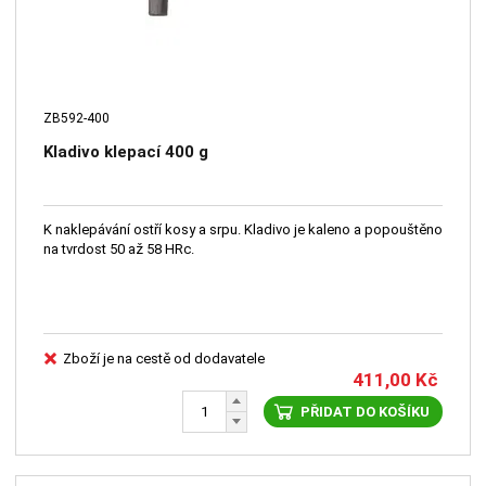
ZB592-400
Kladivo klepací 400 g
K naklepávání ostří kosy a srpu. Kladivo je kaleno a popouštěno
na tvrdost 50 až 58 HRc.
Zboží je na cestě od dodavatele
411,00
Kč
PŘIDAT DO KOŠÍKU