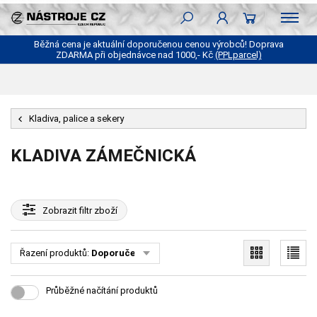
Běžná cena je aktuální doporučenou cenou výrobců! Doprava
ZDARMA při objednávce nad 1000,- Kč
(PPLparcel)
Kladiva, palice a sekery
KLADIVA ZÁMEČNICKÁ
Zobrazit
filtr zboží
Řazení produktů:
Doporučené
Průběžné načítání produktů