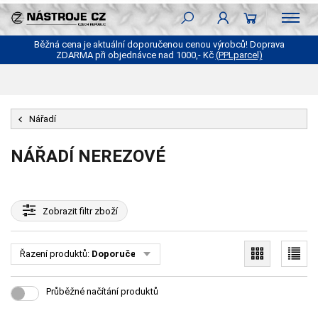
Běžná cena je aktuální doporučenou cenou výrobců! Doprava
ZDARMA při objednávce nad 1000,- Kč
(PPLparcel)
Nářadí
NÁŘADÍ NEREZOVÉ
Zobrazit
filtr zboží
Řazení produktů:
Doporučené
Průběžné načítání produktů