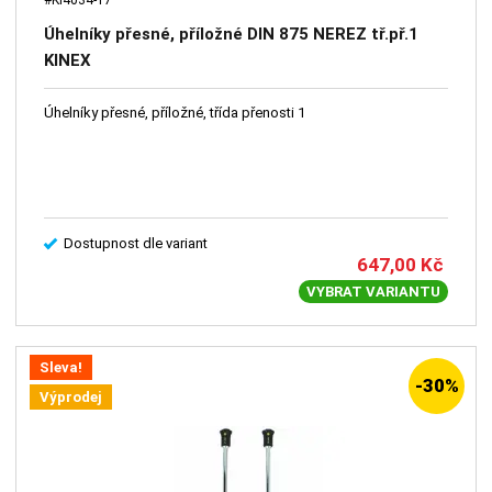
Úhelníky přesné, příložné DIN 875 NEREZ tř.př.1
KINEX
Úhelníky přesné, příložné, třída přenosti 1
Dostupnost dle variant
647,00
Kč
VYBRAT VARIANTU
Sleva!
-30%
Výprodej