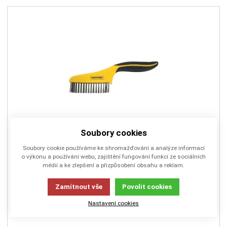
Soubory cookies
TM-390802
Soubory cookie používáme ke shromažďování a analýze informací
Ocelový drátěný kartáč 4 řady 250mm, nerezová
o výkonu a používání webu, zajištění fungování funkcí ze sociálních
médií a ke zlepšení a přizpůsobení obsahu a reklam.
ocel TMP
Zamítnout vše
Povolit cookies
Ocelový drátěný kartáč 4 řady 250mm, nerezová ocel TMP
Nastavení cookies