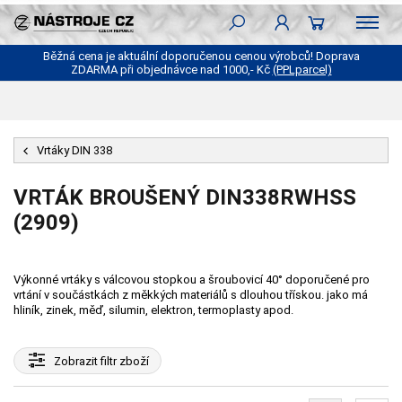
Běžná cena je aktuální doporučenou cenou výrobců! Doprava
ZDARMA při objednávce nad 1000,- Kč
(PPLparcel)
Vrtáky DIN 338
VRTÁK BROUŠENÝ DIN338RWHSS
(2909)
Výkonné vrtáky s válcovou stopkou a šroubovicí 40° doporučené pro
vrtání v součástkách z měkkých materiálů s dlouhou třískou. jako má
hliník, zinek, měď, silumin, elektron, termoplasty apod.
Zobrazit
filtr zboží