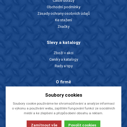
Časté dotazy
Obchodní podmínky
Zásady ochrany osobních údajů
Ke stažení
Značky
Slevy a katalogy
Zboží v akci
Ceníky a katalogy
Rady a tipy
O firmě
O nás
Soubory cookies
Kontakty
Soubory cookie používáme ke shromažďování a analýze informací
Videa
o výkonu a používání webu, zajištění fungování funkcí ze sociálních
EU dotace
médií a ke zlepšení a přizpůsobení obsahu a reklam.
NÁSTROJE CZ, s.r.o.
Zamítnout vše
Povolit cookies
© 2013-2026