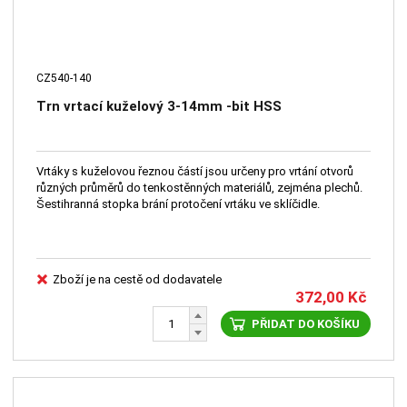
CZ540-140
Trn vrtací kuželový 3-14mm -bit HSS
Vrtáky s kuželovou řeznou částí jsou určeny pro vrtání otvorů
různých průměrů do tenkostěnných materiálů, zejména plechů.
Šestihranná stopka brání protočení vrtáku ve sklíčidle.
Zboží je na cestě od dodavatele
372,00
Kč
PŘIDAT DO KOŠÍKU