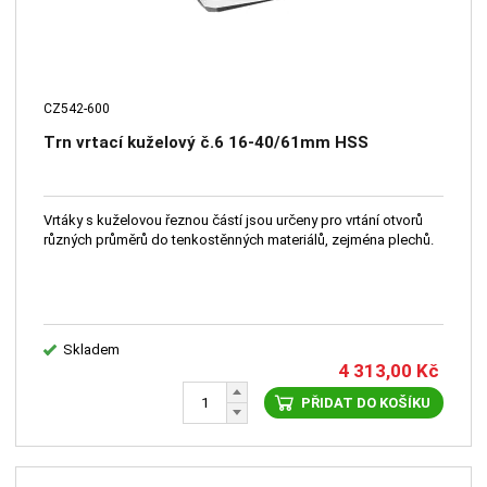
CZ542-600
Trn vrtací kuželový č.6 16-40/61mm HSS
Vrtáky s kuželovou řeznou částí jsou určeny pro vrtání otvorů
různých průměrů do tenkostěnných materiálů, zejména plechů.
Skladem
4 313,00
Kč
PŘIDAT DO KOŠÍKU