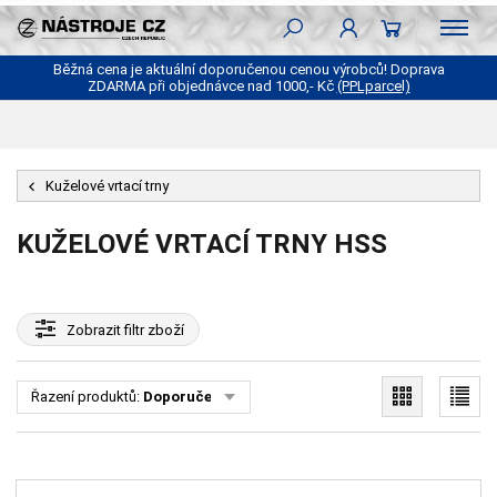
Běžná cena je aktuální doporučenou cenou výrobců! Doprava
ZDARMA při objednávce nad 1000,- Kč
(PPLparcel)
Kuželové vrtací trny
KUŽELOVÉ VRTACÍ TRNY HSS
Zobrazit
filtr zboží
Řazení produktů:
Doporučené