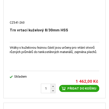
CZ541-260
Trn vrtací kuželový 8/30mm HSS
Vrtáky s kuželovou řeznou částí jsou určeny pro vrtání otvorů
různých průměrů do tenkostěnných materiálů, zejména plechů.
Skladem
1 462,00
Kč
PŘIDAT DO KOŠÍKU