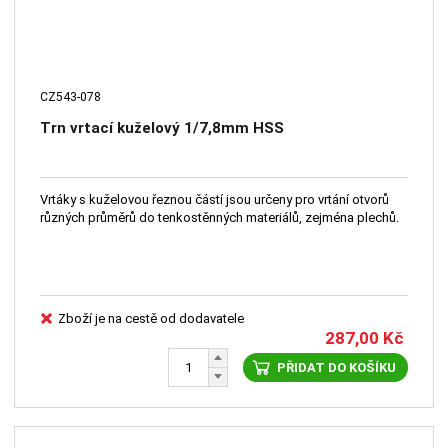
CZ543-078
Trn vrtací kuželový 1/7,8mm HSS
Vrtáky s kuželovou řeznou částí jsou určeny pro vrtání otvorů
různých průměrů do tenkostěnných materiálů, zejména plechů.
Zboží je na cestě od dodavatele
287,00
Kč
PŘIDAT DO KOŠÍKU