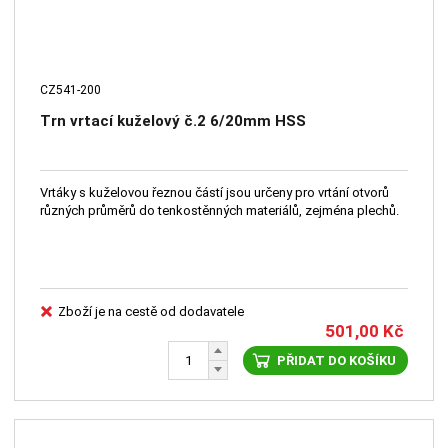
CZ541-200
Trn vrtací kuželový č.2 6/20mm HSS
Vrtáky s kuželovou řeznou částí jsou určeny pro vrtání otvorů
různých průměrů do tenkostěnných materiálů, zejména plechů.
Zboží je na cestě od dodavatele
501,00
Kč
PŘIDAT DO KOŠÍKU