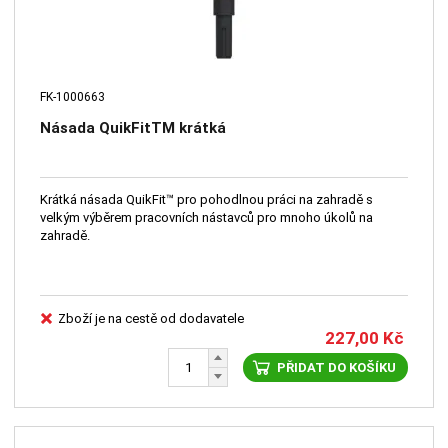
FK-1000663
Násada QuikFitTM krátká
Krátká násada QuikFit™ pro pohodlnou práci na zahradě s
velkým výběrem pracovních nástavců pro mnoho úkolů na
zahradě.
Zboží je na cestě od dodavatele
227,00
Kč
PŘIDAT DO KOŠÍKU