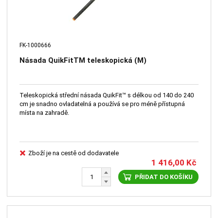
FK-1000666
Násada QuikFitTM teleskopická (M)
Teleskopická střední násada QuikFit™ s délkou od 140 do 240
cm je snadno ovladatelná a používá se pro méně přístupná
místa na zahradě.
Zboží je na cestě od dodavatele
1 416,00
Kč
PŘIDAT DO KOŠÍKU