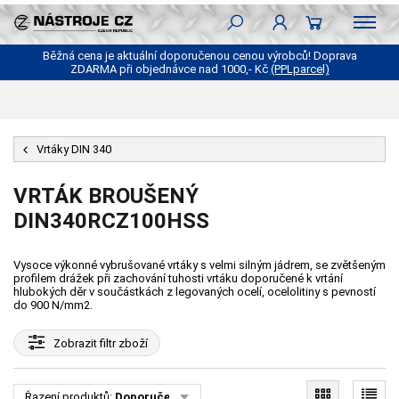
Běžná cena je aktuální doporučenou cenou výrobců! Doprava
ZDARMA při objednávce nad 1000,- Kč
(PPLparcel)
Vrtáky DIN 340
VRTÁK BROUŠENÝ
DIN340RCZ100HSS
Vysoce výkonné vybrušované vrtáky s velmi silným jádrem, se zvětšeným
profilem drážek při zachování tuhosti vrtáku doporučené k vrtání
hlubokých děr v součástkách z legovaných ocelí, ocelolitiny s pevností
do 900 N/mm2.
Zobrazit
filtr zboží
Řazení produktů:
Doporučené