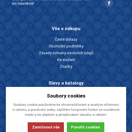
nic neunikne!
Vše o nákupu
Časté dotazy
Obchodní podmínky
Zásady ochrany osobních údajů
Ke stažení
Značky
Slevy a katalogy
Zboží v akci
Soubory cookies
Ceníky a katalogy
Soubory cookie používáme ke shromažďování a analýze informací
Rady a tipy
o výkonu a používání webu, zajištění fungování funkcí ze sociálních
médií a ke zlepšení a přizpůsobení obsahu a reklam.
O firmě
Zamítnout vše
Povolit cookies