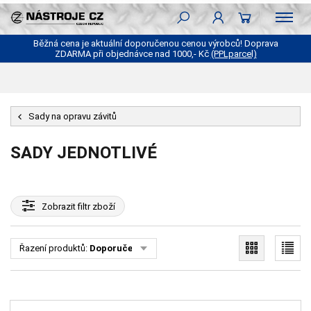
Běžná cena je aktuální doporučenou cenou výrobců! Doprava
ZDARMA při objednávce nad 1000,- Kč
(PPLparcel)
Sady na opravu závitů
SADY JEDNOTLIVÉ
Zobrazit
filtr zboží
Řazení produktů:
Doporučené