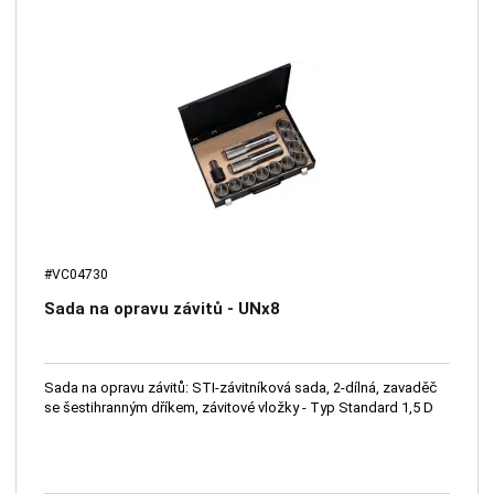
#VC04730
Sada na opravu závitů - UNx8
Sada na opravu závitů: STI-závitníková sada, 2-dílná, zavaděč
se šestihranným dříkem, závitové vložky - Typ Standard 1,5 D