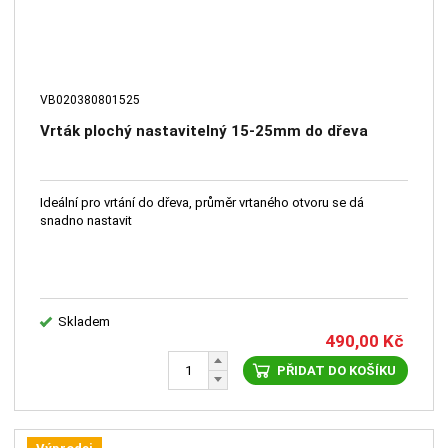
VB020380801525
Vrták plochý nastavitelný 15-25mm do dřeva
Ideální pro vrtání do dřeva, průměr vrtaného otvoru se dá
snadno nastavit
Skladem
490,00
Kč
PŘIDAT DO KOŠÍKU