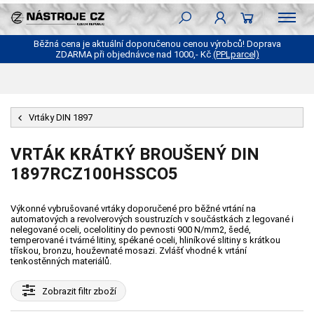
Běžná cena je aktuální doporučenou cenou výrobců! Doprava
ZDARMA při objednávce nad 1000,- Kč
(PPLparcel)
Vrtáky DIN 1897
VRTÁK KRÁTKÝ BROUŠENÝ DIN
1897RCZ100HSSCO5
Výkonné vybrušované vrtáky doporučené pro běžné vrtání na
automatových a revolverových soustruzích v součástkách z legované i
nelegované oceli, ocelolitiny do pevnosti 900 N/mm2, šedé,
temperované i tvárné litiny, spékané oceli, hliníkové slitiny s krátkou
třískou, bronzu, houževnaté mosazi. Zvlášť vhodné k vrtání
tenkostěnných materiálů.
Zobrazit
filtr zboží