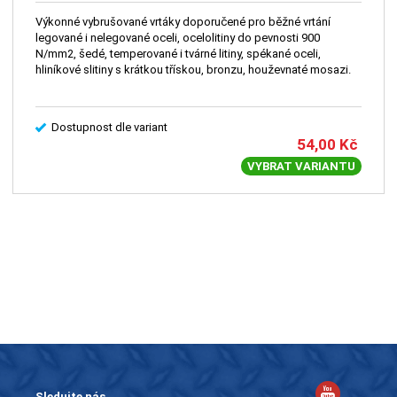
Výkonné vybrušované vrtáky doporučené pro běžné vrtání
legované i nelegované oceli, ocelolitiny do pevnosti 900
N/mm2, šedé, temperované i tvárné litiny, spékané oceli,
hliníkové slitiny s krátkou třískou, bronzu, houževnaté mosazi.
Dostupnost dle variant
54,00
Kč
VYBRAT VARIANTU
Sledujte nás