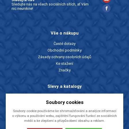
Sledujte nás na všech sociálních sítích, ať Vám
nic neunikne!
Vše o nákupu
Časté dotazy
Obchodní podmínky
Zásady ochrany osobních údajů
Ke stažení
Značky
Slevy a katalogy
Zboží v akci
Soubory cookies
Ceníky a katalogy
Rady a tipy
Soubory cookie používáme ke shromažďování a analýze informací
o výkonu a používání webu, zajištění fungování funkcí ze sociálních
médií a ke zlepšení a přizpůsobení obsahu a reklam.
O firmě