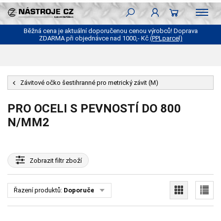
Běžná cena je aktuální doporučenou cenou výrobců! Doprava
ZDARMA při objednávce nad 1000,- Kč
(PPLparcel)
Závitové očko šestihranné pro metrický závit (M)
PRO OCELI S PEVNOSTÍ DO 800
N/MM2
Zobrazit
filtr zboží
Řazení produktů:
Doporučené