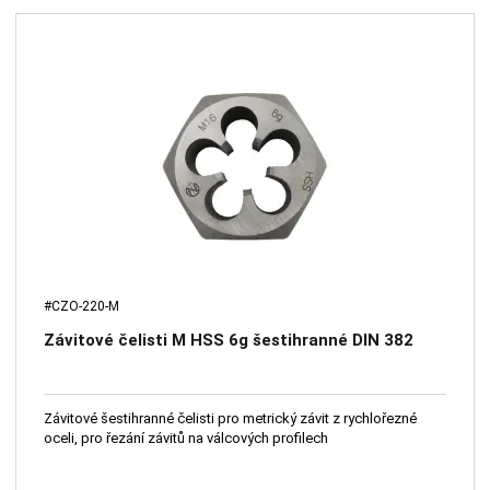
#CZO-220-M
Závitové čelisti M HSS 6g šestihranné DIN 382
Závitové šestihranné čelisti pro metrický závit z rychlořezné
oceli, pro řezání závitů na válcových profilech