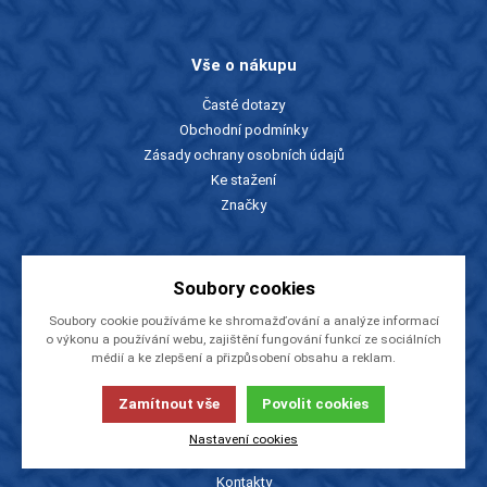
Vše o nákupu
Časté dotazy
Obchodní podmínky
Zásady ochrany osobních údajů
Ke stažení
Značky
Slevy a katalogy
Soubory cookies
Zboží v akci
Soubory cookie používáme ke shromažďování a analýze informací
Ceníky a katalogy
o výkonu a používání webu, zajištění fungování funkcí ze sociálních
Rady a tipy
médií a ke zlepšení a přizpůsobení obsahu a reklam.
Zamítnout vše
Povolit cookies
O firmě
Nastavení cookies
O nás
Kontakty