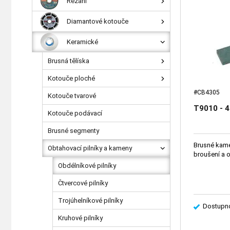
Řezání
Diamantové kotouče
Keramické
Brusná tělíska
Kotouče ploché
#CB4305
Kotouče tvarové
T9010 - 4
Kotouče podávací
Brusné segmenty
Brusné kame
Obtahovací pilníky a kameny
broušení a o
Obdélníkové pilníky
Čtvercové pilníky
Trojúhelníkové pilníky
Dostupno
Kruhové pilníky