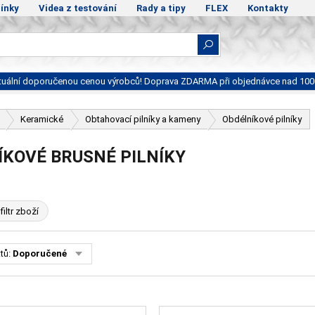
ínky
Videa z testování
Rady a tipy
FLEX
Kontakty
ktuální doporučenou cenou výrobců! Doprava ZDARMA při objednávce nad 100
Keramické
Obtahovací pilníky a kameny
Obdélníkové pilníky
ÍKOVÉ BRUSNÉ PILNÍKY
filtr zboží
tů:
Doporučené