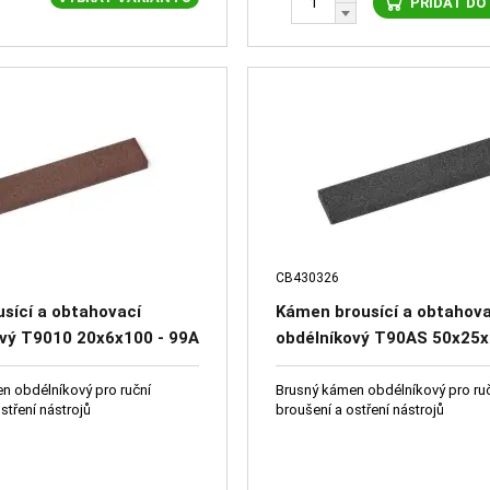
PŘIDAT DO
CB430326
ousící a obtahovací
Kámen brousící a obtahova
ový T9010 20x6x100 - 99A
obdélníkový T90AS 50x25x
 - 66251-2012
48C 40 K 9 V - 64531-0555
n obdélníkový pro ruční
Brusný kámen obdélníkový pro ru
stření nástrojů
broušení a ostření nástrojů