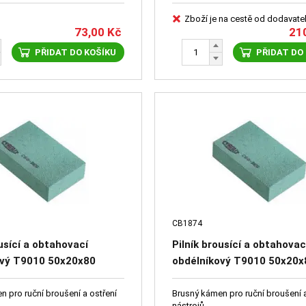
Zboží je na cestě od dodavate
73,00
Kč
21
PŘIDAT DO KOŠÍKU
PŘIDAT DO
CB1874
ousící a obtahovací
Pilník brousící a obtahovac
ový T9010 50x20x80
obdélníkový T9010 50x20x
TYROLIT 66233-5024
C240BE5 TYROLIT 66233-
 pro ruční broušení a ostření
Brusný kámen pro ruční broušení a
nástrojů