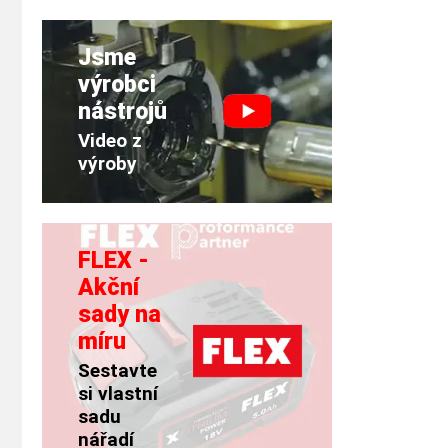
Jsme
výrobci
nástrojů
Video z
výroby
FLEX -
Akční
sady na
míru
Sestavte
si vlastní
sadu
nářadí