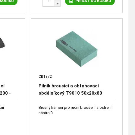
 KOŠÍKU
PŘIDAT DO KOŠÍKU
CB1872
cí
Pilník brousící a obtahovací
200 -
obdélníkový T9010 50x20x80
C60BE5 TYROLIT 66233-5020
ční
Brusný kámen pro ruční broušení a ostření
nástrojů