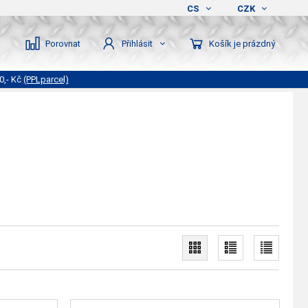
CS
CZK
Porovnat
Košík je prázdný
Přihlásit
0,- Kč
(PPLparcel)