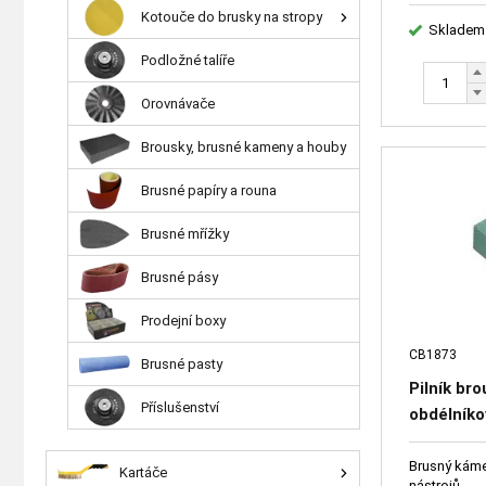
Kotouče do brusky na stropy
Skladem
Podložné talíře
Orovnávače
Brousky, brusné kameny a houby
Brusné papíry a rouna
Brusné mřížky
Brusné pásy
Prodejní boxy
CB1873
Brusné pasty
Pilník br
Příslušenství
obdélník
C100BE5 
Brusný kámen
Kartáče
nástrojů