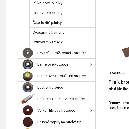
Půlkruhové pilníky
Honovací kameny
Čepelovité pilníky
Dvouzrnné kameny
Oživovací kameny
Řezací a drážkovací kotouče
Lamelové kotouče
CB430565
Lamelové kotouče na stopce
Pilník br
Leštící kotouče
obdélník
120 O 6 V
Leštící a odjehlovací kartáče
Brusný káme
broušení a o
Vulkanfíbrové kotouče
Brusné papíry na suchý zip