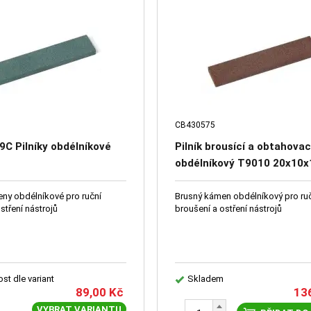
CB430575
9C Pilníky obdélníkové
Pilník brousící a obtahovac
obdélníkový T9010 20x10x
99A 120 O 6 V - 66251-204
ny obdélníkové pro ruční
Brusný kámen obdélníkový pro ru
stření nástrojů
broušení a ostření nástrojů
st dle variant
Skladem
89,00
Kč
13
VYBRAT VARIANTU