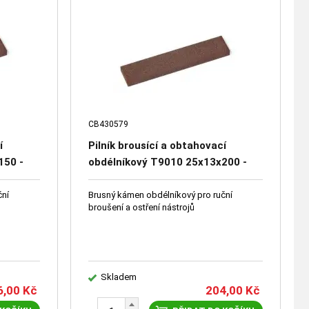
CB430579
í
Pilník brousící a obtahovací
150 -
obdélníkový T9010 25x13x200 -
1
99A 220 O 6 V - 66251-2519
ční
Brusný kámen obdélníkový pro ruční
broušení a ostření nástrojů
Skladem
6,00
Kč
204,00
Kč