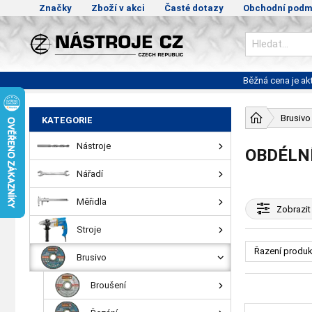
Značky
Zboží v akci
Časté dotazy
Obchodní podm
Běžná cena je a
Brusivo
KATEGORIE
Nástroje
OBDÉLN
Nářadí
Měřidla
Zobrazit
Stroje
Řazení produk
Brusivo
Broušení