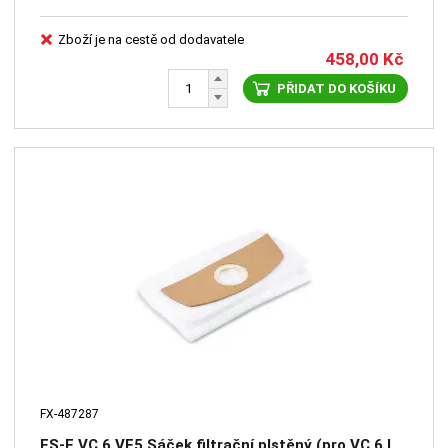
Zboží je na cestě od dodavatele
458,00
Kč
PŘIDAT DO KOŠÍKU
FX-487287
FS-F VC 6 VE5 Sáček filtrační plstěný (pro VC 6 L