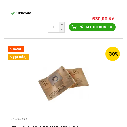
Skladem
530,00
Kč
PŘIDAT DO KOŠÍKU
Sleva!
-30%
Výprodej
CL626434