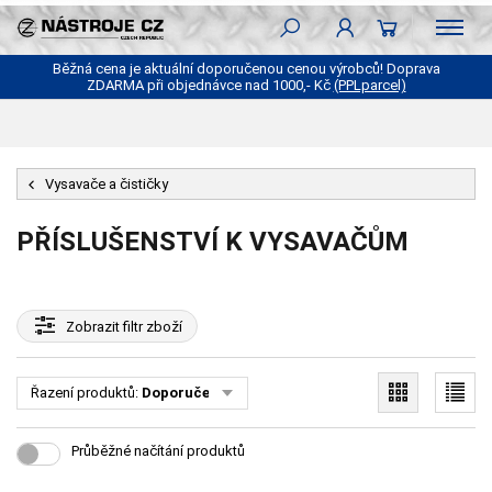
Běžná cena je aktuální doporučenou cenou výrobců! Doprava
ZDARMA při objednávce nad 1000,- Kč
(PPLparcel)
Vysavače a čističky
PŘÍSLUŠENSTVÍ K VYSAVAČŮM
Zobrazit
filtr zboží
Řazení produktů:
Doporučené
Průběžné načítání produktů