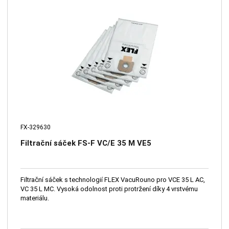
FX-329630
Filtrační sáček FS-F VC/E 35 M VE5
Filtrační sáček s technologií FLEX VacuRouno pro VCE 35 L AC,
VC 35 L MC. Vysoká odolnost proti protržení díky 4 vrstvému
materiálu.