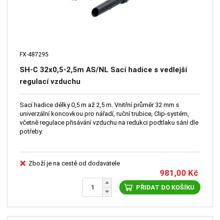
FX-487295
SH-C 32x0,5-2,5m AS/NL Sací hadice s vedlejší
regulací vzduchu
Sací hadice délky 0,5 m až 2,5 m. Vnitřní průměr 32 mm s
univerzální koncovkou pro nářadí, ruční trubice, Clip-systém,
včetně regulace přisávání vzduchu na redukci podtlaku sání dle
potřeby.
Zboží je na cestě od dodavatele
981,00
Kč
PŘIDAT DO KOŠÍKU