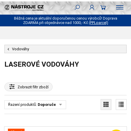
Běžná cena je aktuální doporučenou cenou výrobců! Doprava
ZDARMA při objednávce nad 1000,- Kč
(PPLparcel)
Vodováhy
LASEROVÉ VODOVÁHY
Zobrazit
filtr zboží
Řazení produktů:
Doporučené