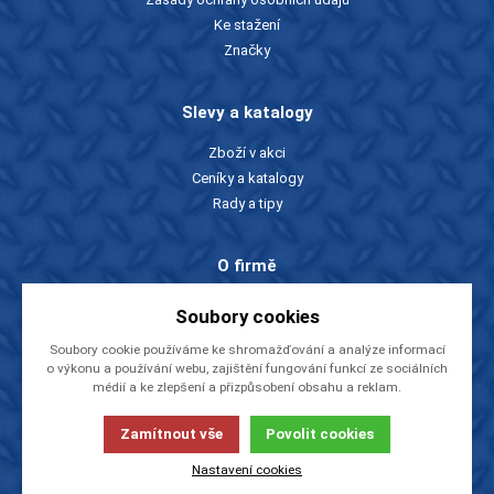
Ke stažení
Značky
Slevy a katalogy
Zboží v akci
Ceníky a katalogy
Rady a tipy
O firmě
O nás
Soubory cookies
Kontakty
Soubory cookie používáme ke shromažďování a analýze informací
Videa
o výkonu a používání webu, zajištění fungování funkcí ze sociálních
EU dotace
médií a ke zlepšení a přizpůsobení obsahu a reklam.
NÁSTROJE CZ, s.r.o.
Zamítnout vše
Povolit cookies
© 2013-2026
Tato stránka používá soubory cookies. Klikněte pro více
informací.
Nastavení cookies