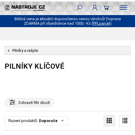
Běžná cena je aktuální doporučenou cenou výrobců! Doprava
ZDARMA při objednávce nad 1000,- Kč
(PPLparcel)
Pilníky a rašple
PILNÍKY KLÍČOVÉ
Zobrazit
filtr zboží
Řazení produktů:
Doporučené