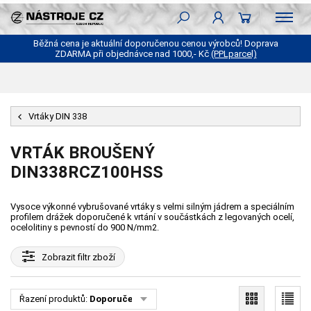
Běžná cena je aktuální doporučenou cenou výrobců! Doprava
ZDARMA při objednávce nad 1000,- Kč
(PPLparcel)
Vrtáky DIN 338
VRTÁK BROUŠENÝ
DIN338RCZ100HSS
Vysoce výkonné vybrušované vrtáky s velmi silným jádrem a speciálním
profilem drážek doporučené k vrtání v součástkách z legovaných ocelí,
ocelolitiny s pevností do 900 N/mm2.
Zobrazit
filtr zboží
Řazení produktů:
Doporučené