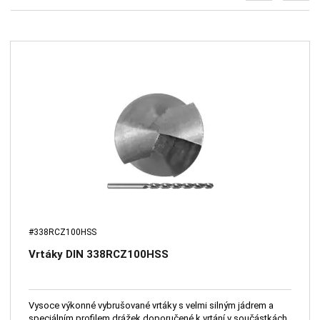
#338RCZ100HSS
Vrtáky DIN 338RCZ100HSS
Vysoce výkonné vybrušované vrtáky s velmi silným jádrem a
speciálním profilem drážek doporučené k vrtání v součástkách