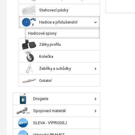
Stahovací pásky
Hadice a příslušenství
Hadicové spony
Zátky profilu
Kolečka
Žebříky a schůdky
Ostatní
Drogerie
Spojovací materiál
SLEVA - VÝPRODEJ
Výprodej PRAMET