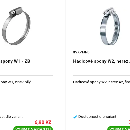
#VX-NJNB
 spony W1 - ZB
Hadicové spony W2, nerez
ony W1, zinek bílý
Hadicové spony W2, nerez A2, šr
st dle variant
Dostupnost dle variant
6,90
Kč
VYBRAT VARIANTU
VYBRAT V