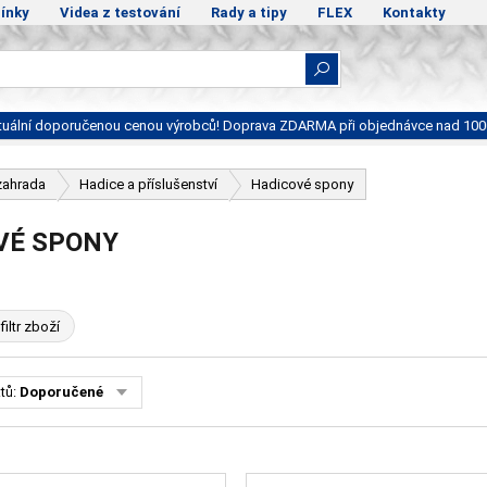
ínky
Videa z testování
Rady a tipy
FLEX
Kontakty
ktuální doporučenou cenou výrobců! Doprava ZDARMA při objednávce nad 100
zahrada
Hadice a příslušenství
Hadicové spony
VÉ SPONY
filtr zboží
tů:
Doporučené