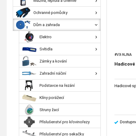
Maziva, lepidla a chemie
Ochranné pomůcky
Dům a zahrada
Elektro
Svítidla
#VX-NJNA
Zámky a kování
Hadicové
Zahradní náčiní
Podstavce na řezání
Hadicové sp
Klíny porážecí
Struny žací
Příslušenství pro křovinořezy
Dostupno
Příslušenství pro sekačky