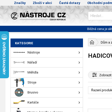
Značky
Zboží v akci
Časté dotazy
Obchodní podm
Běžná cena je a
Dům a 
KATEGORIE
Nástroje
HADICO
Nářadí
Měřidla
Zobrazit
Stroje
Řazení produk
Brusivo
Kartáče