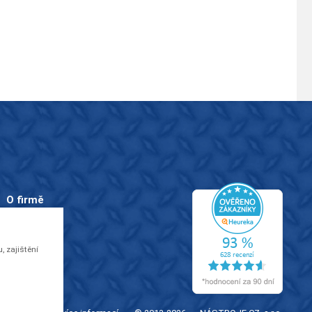
O firmě
O nás
Kontakty
 zajištění
Videa
EU dotace