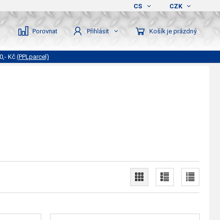
CS
CZK
Porovnat
Košík je prázdný
Přihlásit
0,- Kč
(PPLparcel)