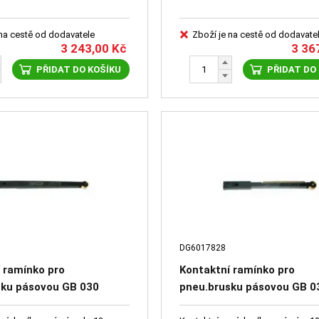
 na cestě od dodavatele
Zboží je na cestě od dodavate
3 243,00
Kč
3 36
PŘIDAT DO KOŠÍKU
PŘIDAT DO
DG6017828
 ramínko pro
Kontaktní ramínko pro
sku pásovou GB 030
pneu.brusku pásovou GB 0
27
DG6017828