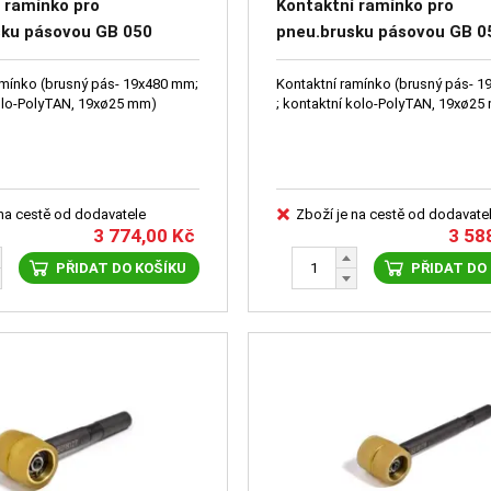
 ramínko pro
Kontaktní ramínko pro
sku pásovou GB 050
pneu.brusku pásovou GB 0
30
DG6018125
amínko (brusný pás- 19x480 mm;
Kontaktní ramínko (brusný pás- 
olo-PolyTAN, 19xø25 mm)
; kontaktní kolo-PolyTAN, 19xø25
 na cestě od dodavatele
Zboží je na cestě od dodavate
3 774,00
Kč
3 58
PŘIDAT DO KOŠÍKU
PŘIDAT DO