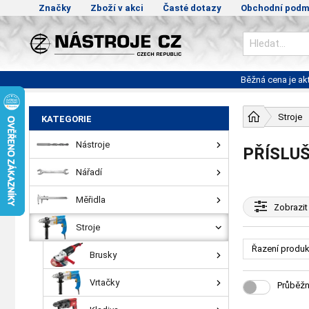
Značky
Zboží v akci
Časté dotazy
Obchodní podm
Běžná cena je a
Stroje
KATEGORIE
Nástroje
PŘÍSLU
Nářadí
Měřidla
Zobrazit
Stroje
Řazení produk
Brusky
Vrtačky
Průběžn