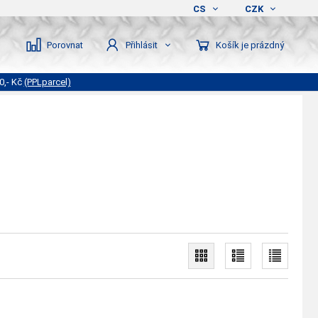
CS
CZK
Porovnat
Košík je prázdný
Přihlásit
0,- Kč
(PPLparcel)