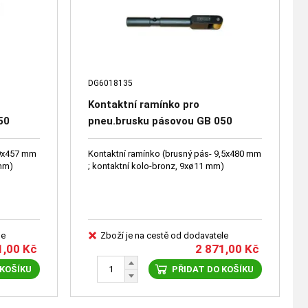
DG6018135
Kontaktní ramínko pro
50
pneu.brusku pásovou GB 050
DG6018135
19x457 mm
Kontaktní ramínko (brusný pás- 9,5x480 mm
 mm)
; kontaktní kolo-bronz, 9xø11 mm)
le
Zboží je na cestě od dodavatele
1,00
Kč
2 871,00
Kč
 KOŠÍKU
PŘIDAT DO KOŠÍKU