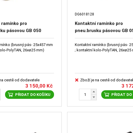
DG6018128
 ramínko pro
Kontaktní ramínko pro
sku pásovou GB 050
pneu.brusku pásovou GB 0
27
DG6018128
amínko (brusný pás- 25x457 mm
Kontaktní ramínko (brusný pás- 
 kolo-PolyTAN, 26xø25 mm)
; kontaktní kolo-PolyTAN, 26xø25
 na cestě od dodavatele
Zboží je na cestě od dodavate
3 150,00
Kč
3 17
PŘIDAT DO KOŠÍKU
PŘIDAT DO