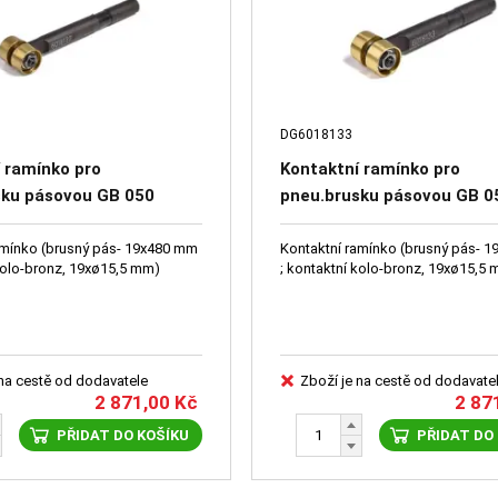
DG6018133
 ramínko pro
Kontaktní ramínko pro
sku pásovou GB 050
pneu.brusku pásovou GB 0
32
DG6018133
amínko (brusný pás- 19x480 mm
Kontaktní ramínko (brusný pás- 
 kolo-bronz, 19xø15,5 mm)
; kontaktní kolo-bronz, 19xø15,5
 na cestě od dodavatele
Zboží je na cestě od dodavate
2 871,00
Kč
2 87
PŘIDAT DO KOŠÍKU
PŘIDAT DO