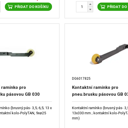
PŘIDAT DO KOŠÍKU
PŘIDAT DO
DG6017825
 ramínko pro
Kontaktní ramínko pro
sku pásovou GB 030
pneu.brusku pásovou GB 0
24
DG6017825
mínko (brusný pás- 3,5; 6,5; 13 x
Kontaktní ramínko (brusný pás- 3,5
ntaktní kolo-PolyTAN, 9xø25
13x330 mm ; kontaktní kolo-Poly
mm)