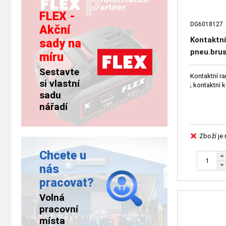
FLEX -
DG6018127
Akční
Kontaktní
sady na
pneu.bru
míru
DG60181
Sestavte
Kontaktní r
si vlastní
; kontaktní
sadu
nářadí
Zboží je
Chcete u
nás
pracovat?
Volná
pracovní
místa