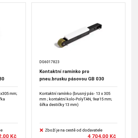
DG6017823
Kontaktní ramínko pro
30
pneu.brusku pásovou GB 030
DG6017823
13x305 mm;
Kontaktní ramínko (brusný pás- 13 x 305
řka
mm ; kontaktní kolo-PolyTAN, 9xø15 mm;
šířka destičky 13 mm)
le
Zboží je na cestě od dodavatele
2,00
Kč
4 704,00
Kč