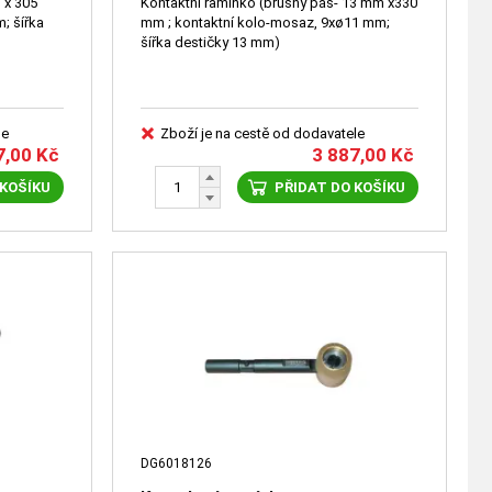
 x 305
Kontaktní ramínko (brusný pás- 13 mm x330
; šířka
mm ; kontaktní kolo-mosaz, 9xø11 mm;
šířka destičky 13 mm)
le
Zboží je na cestě od dodavatele
7,00
Kč
3 887,00
Kč
 KOŠÍKU
PŘIDAT DO KOŠÍKU
DG6018126