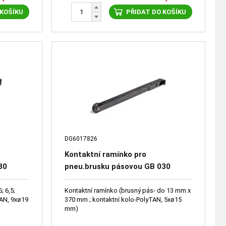
 KOŠÍKU
PŘIDAT DO KOŠÍKU
DG6017826
Kontaktní ramínko pro
30
pneu.brusku pásovou GB 030
DG6017826
; 6,5;
Kontaktní ramínko (brusný pás- do 13 mm x
TAN, 9xø19
370 mm ; kontaktní kolo-PolyTAN, 5xø15
mm)