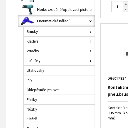
Horkovzdušné/opalovací pistole
Pneumatické nářadí
Brusky
Kladiva
Vrtačky
Leštičky
Utahováky
DG6017824
Pily
Kontaktní
Oklepávače jehlové
pneu.bru
Pilníky
DG60178
Kontaktní ra
Nůžky
305 mm ; ko
mm)
Kleště