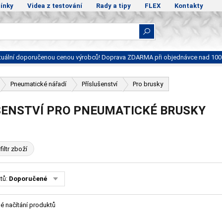
ínky
Videa z testování
Rady a tipy
FLEX
Kontakty
ktuální doporučenou cenou výrobců! Doprava ZDARMA při objednávce nad 100
Pneumatické nářadí
Příslušenství
Pro brusky
ŠENSTVÍ PRO PNEUMATICKÉ BRUSKY
filtr zboží
tů:
Doporučené
é načítání produktů