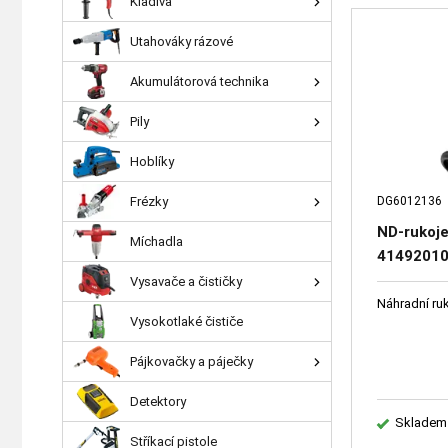
Kladiva
Utahováky rázové
Akumulátorová technika
Pily
Hoblíky
Frézky
DG6012136
ND-rukoj
Míchadla
4149201
Vysavače a čističky
Náhradní ru
Vysokotlaké čističe
Pájkovačky a páječky
Detektory
Skladem
Stříkací pistole