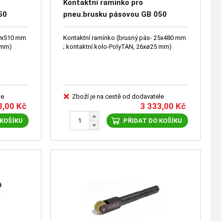
Kontaktní ramínko pro
50
pneu.brusku pásovou GB 050
DG6018126
19x510 mm
Kontaktní ramínko (brusný pás- 25x480 mm
 mm)
; kontaktní kolo-PolyTAN, 26xø25 mm)
le
Zboží je na cestě od dodavatele
8,00
Kč
3 333,00
Kč
 KOŠÍKU
PŘIDAT DO KOŠÍKU