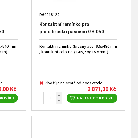
DG6018129
Kontaktní ramínko pro
50
pneu.brusku pásovou GB 050
DG6018129
25x510 mm
Kontaktní ramínko (brusný pás- 9,5x480 mm
 mm)
; kontaktní kolo-PolyTAN, 9xø15,5 mm)
le
Zboží je na cestě od dodavatele
2,00
Kč
2 871,00
Kč
 KOŠÍKU
PŘIDAT DO KOŠÍKU