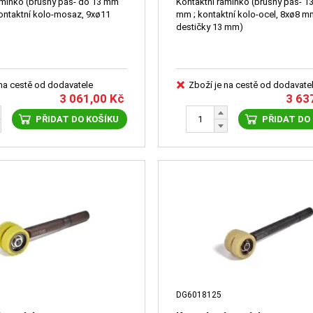
amínko (brusný pás- do 13 mm
Kontaktní ramínko (brusný pás- 13
ontaktní kolo-mosaz, 9xø11
mm ; kontaktní kolo-ocel, 8xø8 mm
destičky 13 mm)
 na cestě od dodavatele
Zboží je na cestě od dodavate
3 061,00
Kč
3 63
PŘIDAT DO KOŠÍKU
PŘIDAT DO
DG6018125