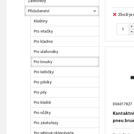
Závitořezy
Příslušenství
Zboží je
Kleštiny
Pro vrtačky
Pro kladiva
Pro utahováky
Pro brusky
Pro leštičky
Pro pilníky
Pro pily
Pro kleště
DG6017827
Pro nůžky
Kontaktní
pneu.bru
Pro závitořezy
DG60178
Pro jehlové oklepávače