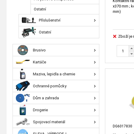
Kontaktní r
x370 mm ; k
Ostatní
mm)
Příslušenství
Ostatní
Zboží je
Brusivo
Kartáče
Maziva, lepidla a chemie
Ochranné pomůcky
Dům a zahrada
Drogerie
Spojovací materiál
DG6017830
SLEVA - VÝPRODEJ