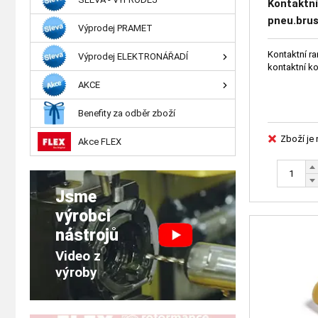
Kontaktní
pneu.bru
Výprodej PRAMET
DG60178
Kontaktní r
Výprodej ELEKTRONÁŘADÍ
kontaktní k
AKCE
Benefity za odběr zboží
Zboží je
Akce FLEX
Jsme
výrobci
nástrojů
Video z
výroby