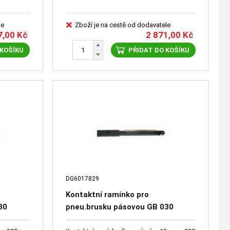
le
Zboží je na cestě od dodavatele
7,00
Kč
2 871,00
Kč
 KOŠÍKU
PŘIDAT DO KOŠÍKU
DG6017829
Kontaktní ramínko pro
30
pneu.brusku pásovou GB 030
DG6017829