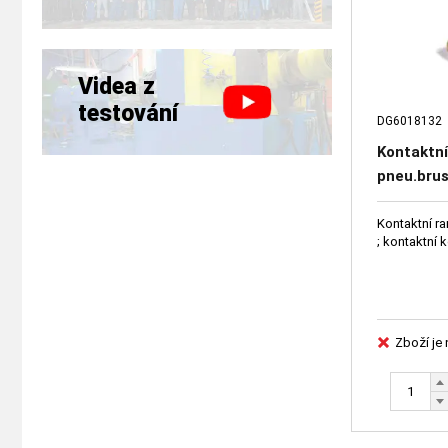
Videa z
testování
DG6018132
Kontaktní
pneu.bru
DG60181
Kontaktní r
; kontaktní
Zboží je