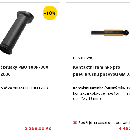
-10%
DG6011528
eť brusky PBU 180F-80X
Kontaktní ramínko pro
02036
pneu.brusku pásovou GB 0
kojeť ke brusce PBU 180F-80X
Kontaktní ramínko (brusný pás- 
kontaktní kolo-ocel, 9xø15 mm; ší
destičky 13 mm)
Zboží je na cestě od dodavate
2 269,00
Kč
4 48