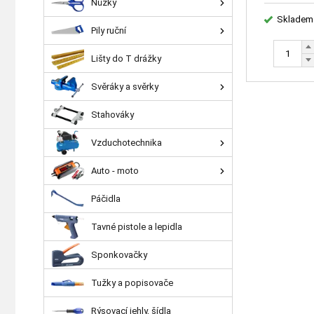
Nůžky
Skladem
Pily ruční
Lišty do T drážky
Svěráky a svěrky
Stahováky
Vzduchotechnika
Auto - moto
Páčidla
Tavné pistole a lepidla
Sponkovačky
Tužky a popisovače
Rýsovací jehly, šídla