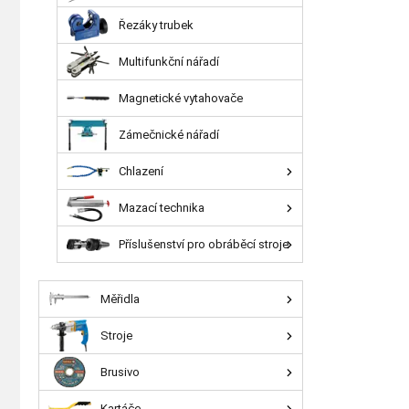
Řezáky trubek
Multifunkční nářadí
Magnetické vytahovače
Zámečnické nářadí
Chlazení
Mazací technika
Příslušenství pro obráběcí stroje
Měřidla
Stroje
Brusivo
Kartáče