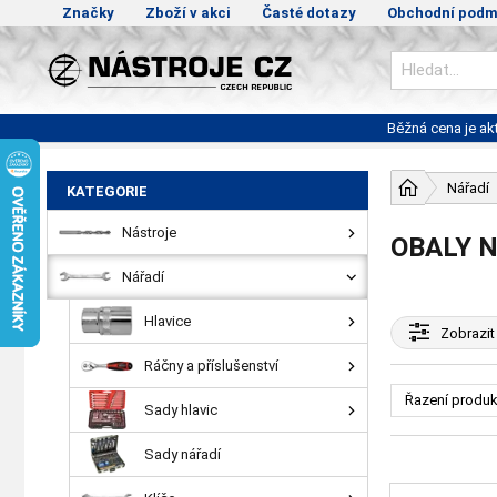
Značky
Zboží v akci
Časté dotazy
Obchodní podm
Běžná cena je a
Nářadí
KATEGORIE
Nástroje
OBALY N
Nářadí
Hlavice
Zobrazit
Ráčny a příslušenství
Řazení produk
Sady hlavic
Sady nářadí