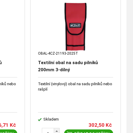
OBAL-4CZ-21193-2025T
ů
Textilní obal na sadu pilníků
200mm 3-dílný
lníků nebo
Textilní (vinylový) obal na sadu pilníků nebo
rašplí
Skladem
6,71
Kč
302,50
Kč