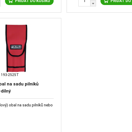
PŘIDAT DO KOŠÍKU
PŘIDAT DO
1193-2525T
bal na sadu pilníků
dílný
nylový) obal na sadu pilníků nebo