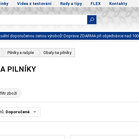
ínky
Videa z testování
Rady a tipy
FLEX
Kontakty
ktuální doporučenou cenou výrobců! Doprava ZDARMA při objednávce nad 100
Pilníky a rašple
Obaly na pilníky
A PILNÍKY
filtr zboží
tů:
Doporučené