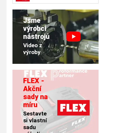
Jsme
výrobci
nástrojů
Video z
výroby
FLEX -
Akční
sady na
míru
Sestavte
si vlastní
sadu