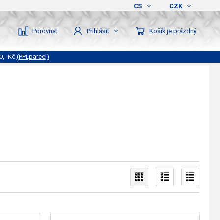
CS
CZK
Porovnat
Košík je prázdný
Přihlásit
0,- Kč
(PPLparcel)