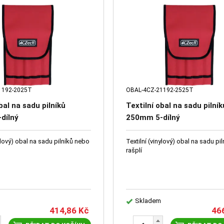
1192-2025T
OBAL-4CZ-21192-2525T
bal na sadu pilníků
Textilní obal na sadu pilník
dílný
250mm 5-dílný
nylový) obal na sadu pilníků nebo
Textilní (vinylový) obal na sadu pi
rašplí
Skladem
414,86
Kč
46