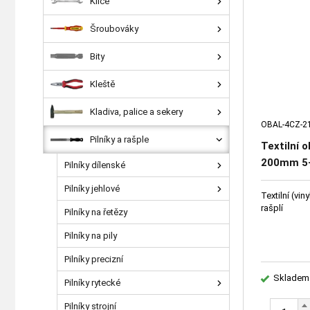
Klíče
Šroubováky
Bity
Kleště
Kladiva, palice a sekery
OBAL-4CZ-2
Pilníky a rašple
Textilní o
200mm 5-
Pilníky dílenské
Pilníky jehlové
Textilní (vi
rašplí
Pilníky na řetězy
Pilníky na pily
Pilníky precizní
Skladem
Pilníky rytecké
Pilníky strojní