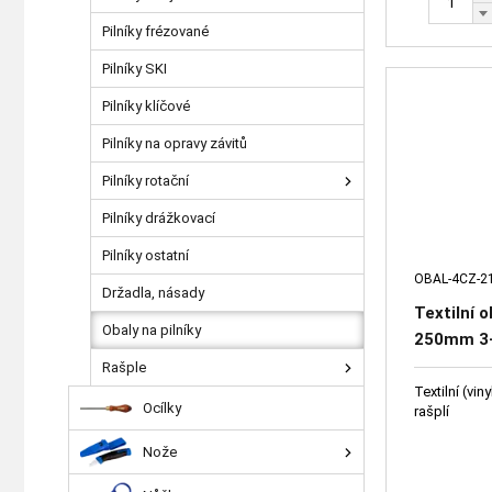
Pilníky frézované
Pilníky SKI
Pilníky klíčové
Pilníky na opravy závitů
Pilníky rotační
Pilníky drážkovací
Pilníky ostatní
OBAL-4CZ-2
Držadla, násady
Textilní o
Obaly na pilníky
250mm 3-
Rašple
Textilní (vi
Ocílky
rašplí
Nože