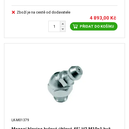
Zboží je na cestě od dodavatele
4 893,00
Kč
PŘIDAT DO KOŠÍKU
LK-M01379