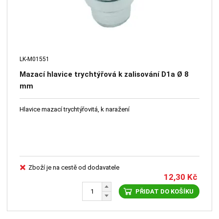
LK-M01551
Mazací hlavice trychtýřová k zalisování D1a Ø 8
mm
Hlavice mazací trychtýřovitá, k naražení
Zboží je na cestě od dodavatele
12,30
Kč
PŘIDAT DO KOŠÍKU