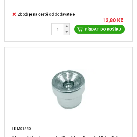
Zboží je na cestě od dodavatele
12,80
Kč
PŘIDAT DO KOŠÍKU
LK-M01550