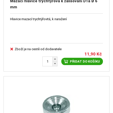
Mazací hlavice trychtýřová k zalisování D1a Ø 6
mm
Hlavice mazací trychtýřovitá, k naražení
Zboží je na cestě od dodavatele
11,90
Kč
PŘIDAT DO KOŠÍKU