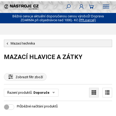
Běžná cena je aktuální doporučenou cenou výrobců! Doprava
ZDARMA při objednávce nad 1000,- Kč
(PPLparcel)
Mazací technika
MAZACÍ HLAVICE A ZÁTKY
Zobrazit
filtr zboží
Řazení produktů:
Doporučené
Průběžné načítání produktů