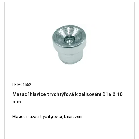
LK-M01552
Mazací hlavice trychtýřová k zalisování D1a Ø 10
mm
Hlavice mazací trychtýřovitá, k naražení