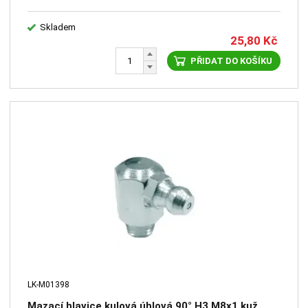
Skladem
25,80
Kč
PŘIDAT DO KOŠÍKU
LK-M01398
Mazací hlavice kulová úhlová 90° H3 M8x1 kuž