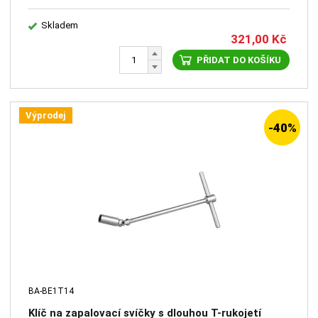
Skladem
321,00
Kč
PŘIDAT DO KOŠÍKU
Výprodej
-40%
BA-BE1T14
Klíč na zapalovací svíčky s dlouhou T-rukojetí