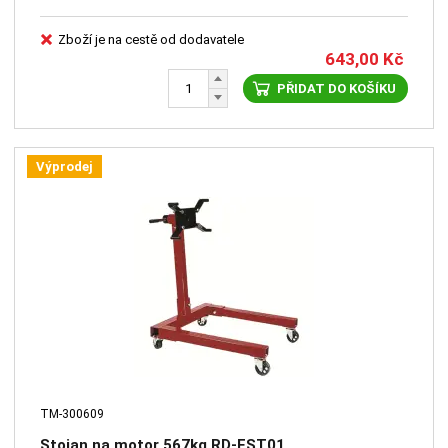
Zboží je na cestě od dodavatele
643,00
Kč
PŘIDAT DO KOŠÍKU
Výprodej
TM-300609
Stojan na motor 567kg RD-EST01