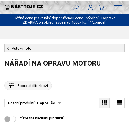
Běžná cena je aktuální doporučenou cenou výrobců! Doprava
ZDARMA při objednávce nad 1000,- Kč
(PPLparcel)
Auto - moto
NÁŘADÍ NA OPRAVU MOTORU
Zobrazit
filtr zboží
Řazení produktů:
Doporučené
Průběžné načítání produktů