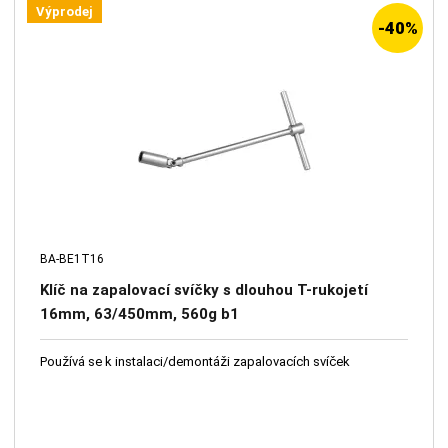
Výprodej
-40%
BA-BE1T16
Klíč na zapalovací svíčky s dlouhou T-rukojetí
16mm, 63/450mm, 560g b1
Používá se k instalaci/demontáži zapalovacích svíček