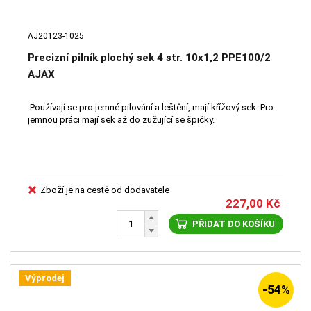
AJ20123-1025
Precizní pilník plochý sek 4 str. 10x1,2 PPE100/2
AJAX
Používají se pro jemné pilování a leštění, mají křížový sek. Pro
jemnou práci mají sek až do zužující se špičky.
Zboží je na cestě od dodavatele
227,00
Kč
PŘIDAT DO KOŠÍKU
Výprodej
-54%