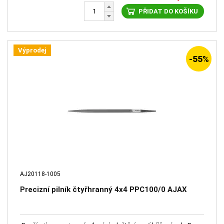
PŘIDAT DO KOŠÍKU
Výprodej
-55%
AJ20118-1005
Precizní pilník čtyřhranný 4x4 PPC100/0 AJAX