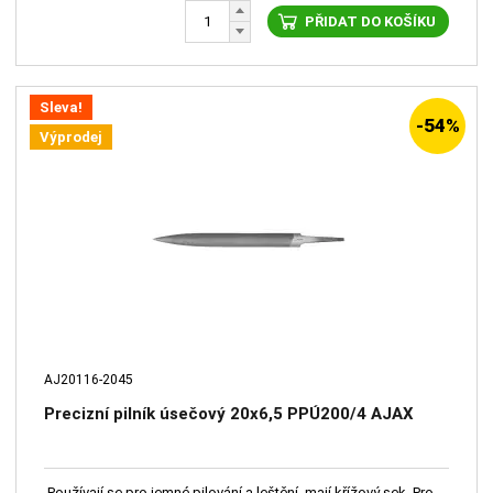
PŘIDAT DO KOŠÍKU
Sleva!
-54%
Výprodej
AJ20116-2045
Precizní pilník úsečový 20x6,5 PPÚ200/4 AJAX
Používají se pro jemné pilování a leštění, mají křížový sek. Pro