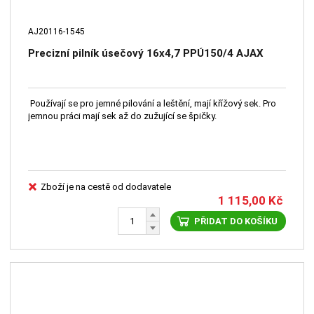
AJ20116-1545
Precizní pilník úsečový 16x4,7 PPÚ150/4 AJAX
Používají se pro jemné pilování a leštění, mají křížový sek. Pro
jemnou práci mají sek až do zužující se špičky.
Zboží je na cestě od dodavatele
1 115,00
Kč
PŘIDAT DO KOŠÍKU