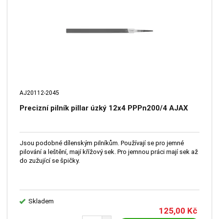
AJ20112-2045
Precizní pilník pillar úzký 12x4 PPPn200/4 AJAX
Jsou podobné dílenským pilníkům. Používají se pro jemné
pilování a leštění, mají křížový sek. Pro jemnou práci mají sek až
do zužující se špičky.
Skladem
125,00
Kč