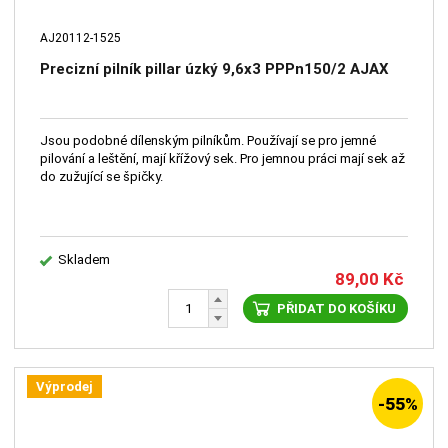
AJ20112-1525
Precizní pilník pillar úzký 9,6x3 PPPn150/2 AJAX
Jsou podobné dílenským pilníkům. Používají se pro jemné
pilování a leštění, mají křížový sek. Pro jemnou práci mají sek až
do zužující se špičky.
Skladem
89,00
Kč
PŘIDAT DO KOŠÍKU
Výprodej
-55%