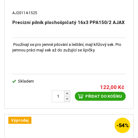
AJ20114-1525
Precizní pilník plochošpičatý 16x3 PPA150/2 AJAX
Používají se pro jemné pilování a leštění, mají křížový sek. Pro
jemnou práci mají sek až do zužující se špičky.
Skladem
122,00
Kč
PŘIDAT DO KOŠÍKU
Výprodej
-54%