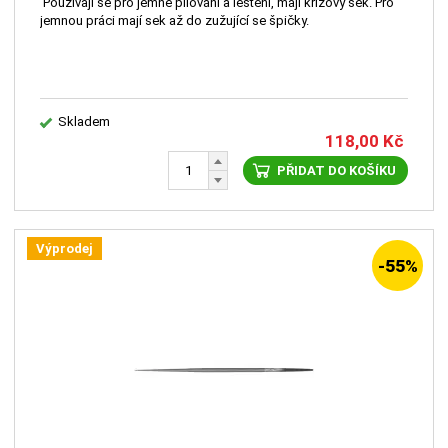
Používají se pro jemné pilování a leštění, mají křížový sek. Pro
jemnou práci mají sek až do zužující se špičky.
Skladem
118,00
Kč
PŘIDAT DO KOŠÍKU
Výprodej
-55%