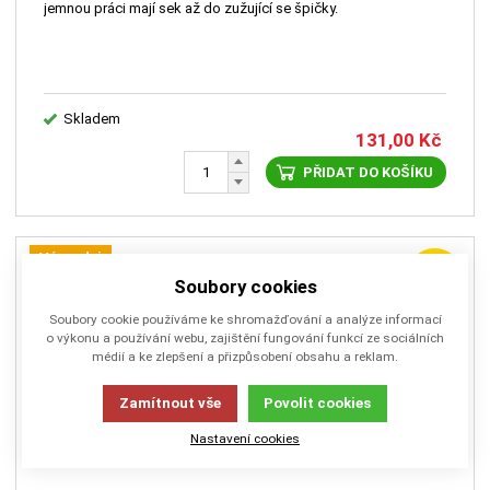
jemnou práci mají sek až do zužující se špičky.
Skladem
131,00
Kč
PŘIDAT DO KOŠÍKU
Výprodej
-54%
Soubory cookies
Soubory cookie používáme ke shromažďování a analýze informací
o výkonu a používání webu, zajištění fungování funkcí ze sociálních
médií a ke zlepšení a přizpůsobení obsahu a reklam.
Zamítnout vše
Povolit cookies
Nastavení cookies