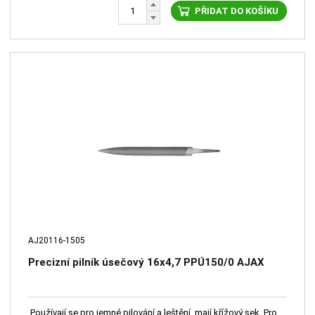
PŘIDAT DO KOŠÍKU
AJ20116-1505
Precizní pilník úsečový 16x4,7 PPÚ150/0 AJAX
Používají se pro jemné pilování a leštění, mají křížový sek. Pro