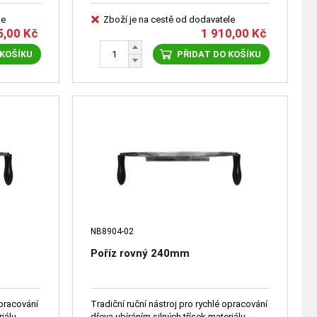
le
Zboží je na cestě od dodavatele
5,00
Kč
1 910,00
Kč
 KOŠÍKU
PŘIDAT DO KOŠÍKU
NB8904-02
Poříz rovný 240mm
opracování
Tradiční ruční nástroj pro rychlé opracování
iálu.
dřeva ubíráním silných třísek materiálu.