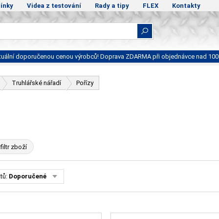
ínky
Videa z testování
Rady a tipy
FLEX
Kontakty
ktuální doporučenou cenou výrobců! Doprava ZDARMA při objednávce nad 100
Truhlářské nářadí
Pořízy
filtr zboží
tů:
Doporučené