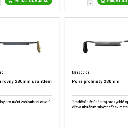
PŘIDAT DO KOŠÍKU
PŘIDAT DO
80
NB8905-03
ní rovný 280mm s rantlem
Poříz prohnutý 280mm
dný pro ruční zahloubení otvorů
Tradiční ruční nástroj pro rychlé 
dřeva ubíráním silných třísek mater