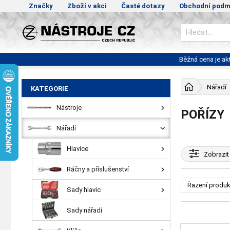
Značky
Zboží v akci
Časté dotazy
Obchodní podm
Běžná cena je a
Nářadí
KATEGORIE
Nástroje
POŘÍZY
Nářadí
Hlavice
Zobrazit
Ráčny a příslušenství
Řazení produk
Sady hlavic
Sady nářadí