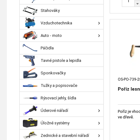
Stahováky
Vzduchotechnika
Auto - moto
Páčidla
Tavné pistole a lepidla
Sponkovačky
OS-PO-739-2
Tužky a popisovače
Poříz les
Rýsovací jehly, šídla
Úderové nářadí
Poříz je vho
ve dřevě.
Úložné systémy
Zednické a stavební nářadí