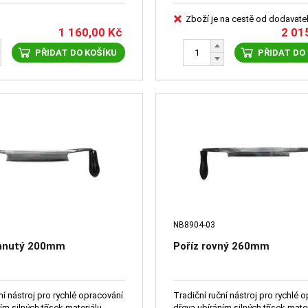
Zboží je na cestě od dodavate
1 160,00
Kč
2 01
PŘIDAT DO KOŠÍKU
PŘIDAT DO
NB8904-03
ohnutý 200mm
Poříz rovný 260mm
ní nástroj pro rychlé opracování
Tradiční ruční nástroj pro rychlé 
ím silných třísek materiálu.
dřeva ubíráním silných třísek mater