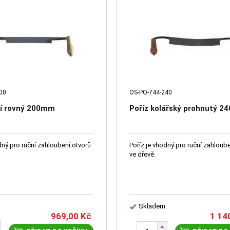
00
OS-PO-744-240
ní rovný 200mm
Poříz kolářský prohnutý 
dný pro ruční zahloubení otvorů
Poříz je vhodný pro ruční zahloub
ve dřevě.
Skladem
969,00
Kč
1 14