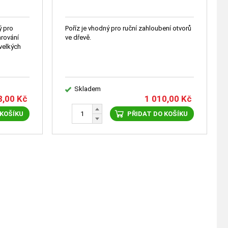
ý pro
Poříz je vhodný pro ruční zahloubení otvorů
varování
ve dřevě.
velkých
Skladem
8,00
Kč
1 010,00
Kč
 KOŠÍKU
PŘIDAT DO KOŠÍKU