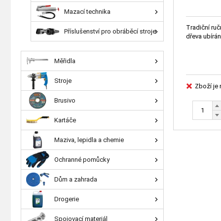
Mazací technika
Tradiční ruč
Příslušenství pro obráběcí stroje
dřeva ubírán
Měřidla
Stroje
Zboží je
Brusivo
Kartáče
Maziva, lepidla a chemie
Ochranné pomůcky
Dům a zahrada
Drogerie
Spojovací materiál