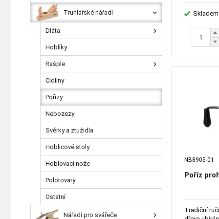
Truhlářské nářadí
Skladem
Dláta
Hoblíky
Rašple
Cidliny
Pořízy
Nebozezy
Svěrky a ztužidla
Hoblicové stoly
NB8905-01
Hoblovací nože
Poříz pr
Polotovary
Ostatní
Tradiční ruč
Nářadí pro svářeče
dřeva ubírán