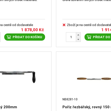
 na cestě od dodavatele
Zboží je na cestě od dodavate
1 878,00
Kč
1 91
PŘIDAT DO KOŠÍKU
PŘIDAT DO
NB8281-10
vný 200mm
Poříz řezbářský, rovný 15