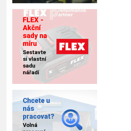
FLEX -
Akční
sady na
míru
Sestavte
si vlastní
sadu
nářadí
Chcete u
nás
pracovat?
Volná