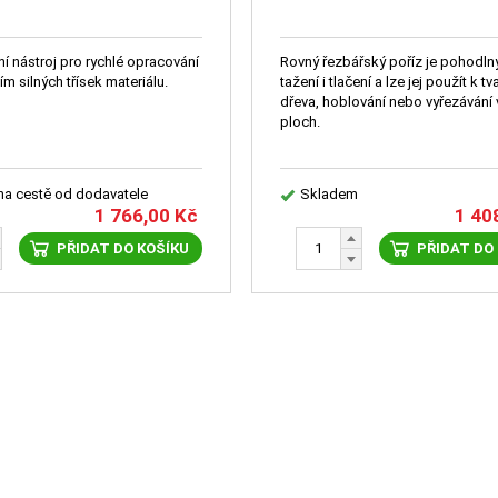
ní nástroj pro rychlé opracování
Rovný řezbářský poříz je pohodln
ím silných třísek materiálu.
tažení i tlačení a lze jej použít k t
dřeva, hoblování nebo vyřezávání 
ploch.
 na cestě od dodavatele
Skladem
1 766,00
Kč
1 40
PŘIDAT DO KOŠÍKU
PŘIDAT DO