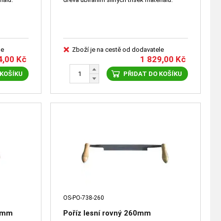
le
Zboží je na cestě od dodavatele
4,00
Kč
1 829,00
Kč
 KOŠÍKU
PŘIDAT DO KOŠÍKU
OS-PO-738-260
0 mm
Poříz lesní rovný 260mm