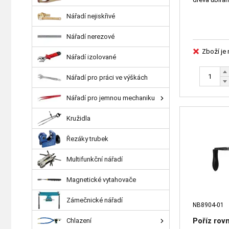
Nářadí nejiskřivé
Nářadí nerezové
Zboží je
Nářadí izolované
Nářadí pro práci ve výškách
Nářadí pro jemnou mechaniku
Kružidla
Řezáky trubek
Multifunkční nářadí
Magnetické vytahovače
Zámečnické nářadí
NB8904-01
Poříz ro
Chlazení