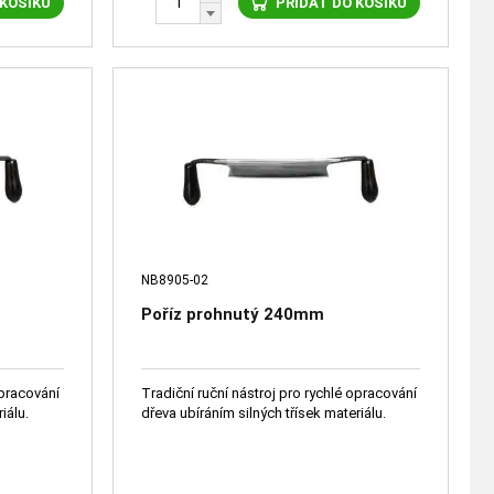
 KOŠÍKU
PŘIDAT DO KOŠÍKU
NB8905-02
Poříz prohnutý 240mm
opracování
Tradiční ruční nástroj pro rychlé opracování
iálu.
dřeva ubíráním silných třísek materiálu.