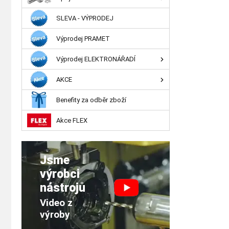
SLEVA - VÝPRODEJ
Výprodej PRAMET
Výprodej ELEKTRONÁŘADÍ
AKCE
Benefity za odběr zboží
Akce FLEX
Jsme
výrobci
nástrojů
Video z
výroby