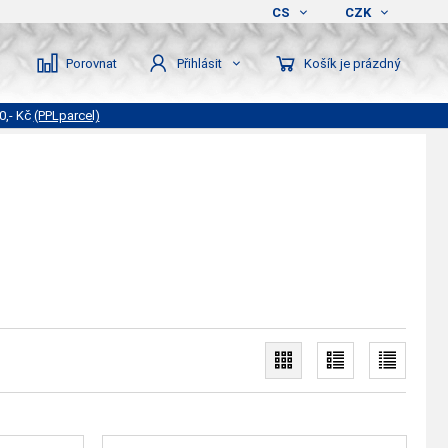
CS
CZK
Porovnat
Košík je prázdný
Přihlásit
0,- Kč
(PPLparcel)