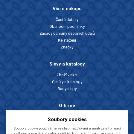
Vše o nákupu
Časté dotazy
Obchodní podmínky
Zásady ochrany osobních údajů
Ke stažení
Značky
Slevy a katalogy
Zboží v akci
Ceníky a katalogy
Rady a tipy
O firmě
O nás
Soubory cookies
Kontakty
Soubory cookie používáme ke shromažďování a analýze informací
Videa
o výkonu a používání webu, zajištění fungování funkcí ze sociálních