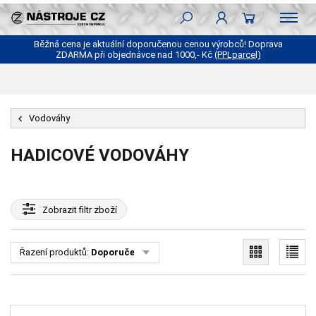
Běžná cena je aktuální doporučenou cenou výrobců! Doprava
ZDARMA při objednávce nad 1000,- Kč
(PPLparcel)
Vodováhy
HADICOVÉ VODOVÁHY
Zobrazit
filtr zboží
Řazení produktů:
Doporučené