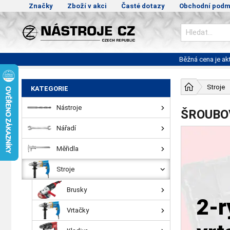
Značky
Zboží v akci
Časté dotazy
Obchodní podm
Běžná cena je a
Stroje
KATEGORIE
Nástroje
ŠROUBO
Nářadí
Měřidla
Stroje
Brusky
2-r
Vrtačky