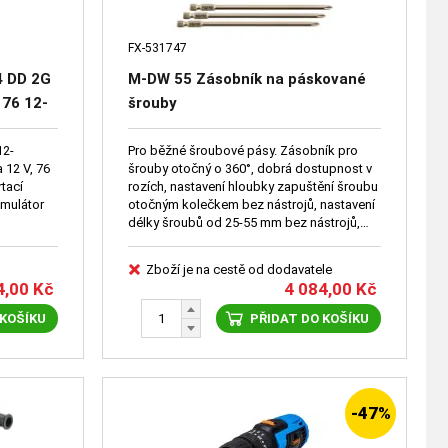
FX-531747
4 DD 2G
M-DW 55 Zásobník na páskované
 76 12-
šrouby
0 +
0 AP
12-
Pro běžné šroubové pásy. Zásobník pro
 12 V, 76
šrouby otočný o 360°, dobrá dostupnost v
12-EC C
tací
rozích, nastavení hloubky zapuštění šroubu
umulátor
otočným kolečkem bez nástrojů, nastavení
délky šroubů od 25-55 mm bez nástrojů,
max. průměr stopky 4,2 mm.
Zboží je na cestě od dodavatele
4,00
Kč
4 084,00
Kč
 KOŠÍKU
PŘIDAT DO KOŠÍKU
-47%