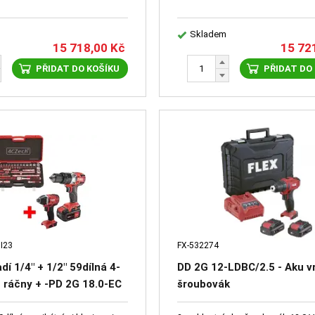
Skladem
15 718,00
Kč
15 72
PŘIDAT DO KOŠÍKU
PŘIDAT DO
II23
FX-532274
dí 1/4" + 1/2" 59dílná 4-
DD 2G 12-LDBC/2.5 - Aku v
ráčny + -PD 2G 18.0-EC
šroubovák
chlostní aku-vrtačka s