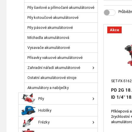
Pily šavlové a přímočaré akumulátorové
Průběžn
Pily kotoučové akumulátorové
Pily pásové akumulátorové
Akce
Míchadla akumulátorová
Vysavače akumulátorové
Přísavky vakuové akumulátorové
Zahradní nářadí akumulátorové
Ostatní akumulátorové stroje
SET-FX-5162
Akumulátory a nabíječky
PD 2G 18.
ID 1/4" 1
Pily
utahovák 
Hoblíky
130dílná 
Příklepová 
2rychlostní
ráčny a kl
akumulátoro
Frézky