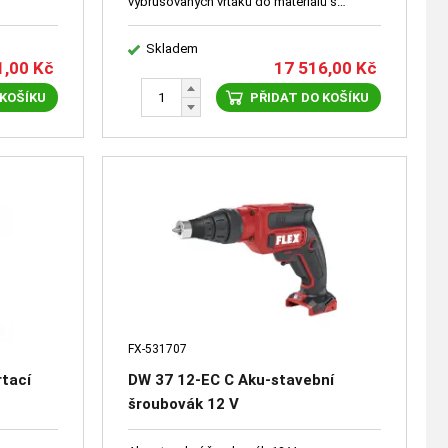
vybrušovaných vrtáků do materiálů s
pevností do 900 N/mm2 a to zejména ocelí
+ Gola sada
Skladem
1,00
Kč
17 516,00
Kč
 KOŠÍKU
PŘIDAT DO KOŠÍKU
FX-531707
rtací
DW 37 12-EC C Aku-stavební
šroubovák 12 V