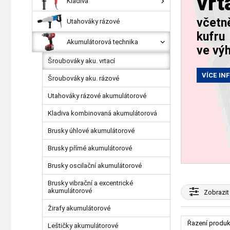
vrt
Kladiva
včetn
Utahováky rázové
kufru
Akumulátorová technika
ve vý
Šroubováky aku. vrtací
VÍCE IN
Šroubováky aku. rázové
Utahováky rázové akumulátorové
Kladiva kombinovaná akumulátorová
Brusky úhlové akumulátorové
Brusky přímé akumulátorové
Brusky oscilační akumulátorové
Brusky vibrační a excentrické
akumulátorové
Zobrazit
Žirafy akumulátorové
Řazení produk
Leštičky akumulátorové