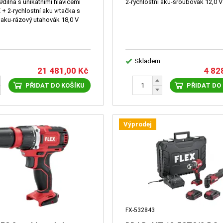
 + ID 1/4" 18.0-EC aku-
dílná s unikátními hlavicemi
2-rychlostní aku-šroubovák 12,0 V
+ 2-rychlostní aku vrtačka s
tahovák
 aku-rázový utahovák 18,0 V
Skladem
21 481,00
Kč
4 82
PŘIDAT DO KOŠÍKU
PŘIDAT DO
Výprodej
FX-532843