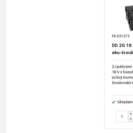
FX-531273
DD 2G 18.
aku-šroub
2-rychlostní
18 V s bezu
točivý mome
šroubování i
Skladem