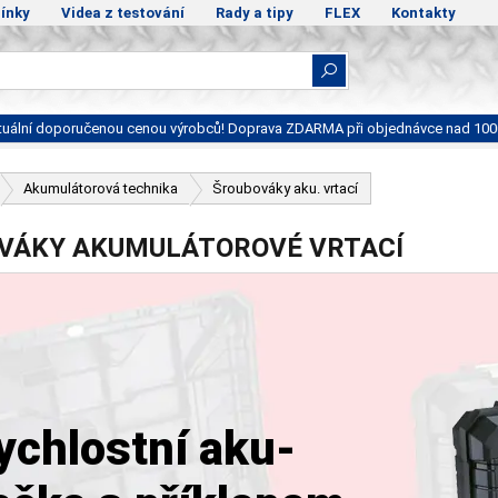
ínky
Videa z testování
Rady a tipy
FLEX
Kontakty
ktuální doporučenou cenou výrobců! Doprava ZDARMA při objednávce nad 100
Akumulátorová technika
Šroubováky aku. vrtací
VÁKY AKUMULÁTOROVÉ VRTACÍ
ychlostní aku-