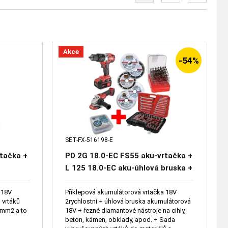
Akce
-54%
SET-FX-516198-E
tačka +
PD 2G 18.0-EC FS55 aku-vrtačka +
-
L 125 18.0-EC aku-úhlová bruska +
HSS,
5ks řezných dia. kotoučů + Sada
vrtáků 91ks + Box 20ks kotouč
 18V
Příklepová akumulátorová vrtačka 18V
 vrtáků
2rychlostní + úhlová bruska akumulátorová
125mm + Sada nářadí 130ks
/mm2 a to
18V + řezné diamantové nástroje na cihly,
beton, kámen, obklady, apod. + Sada