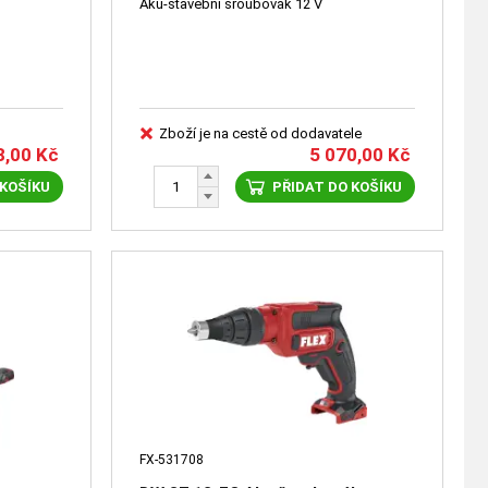
Aku-stavební šroubovák 12 V
Zboží je na cestě od dodavatele
8,00
Kč
5 070,00
Kč
 KOŠÍKU
PŘIDAT DO KOŠÍKU
FX-531708