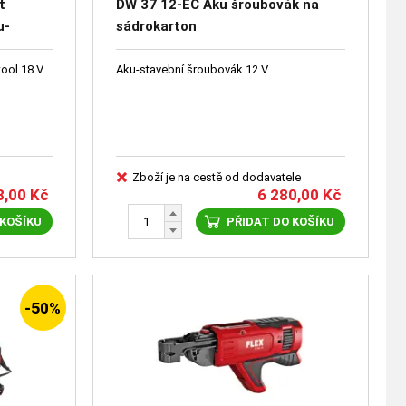
t
DW 37 12-EC Aku šroubovák na
u-
sádrokarton
ool 18 V
Aku-stavební šroubovák 12 V
Zboží je na cestě od dodavatele
8,00
Kč
6 280,00
Kč
 KOŠÍKU
PŘIDAT DO KOŠÍKU
-50%