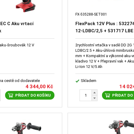
FX-535288-SET001
EC C Aku vrtací
FlexPack 12V Plus : 53227
k
12-LDBC/2,5 + 531717 LBE
EC C + 534402 FB S 410/20
532739 P-Set55R + 53169
í aku-šroubovák 12 V
2rychlostní vrtačka v sadě DD 2G 
LDBC/2.5 + Aku-úhlová minibruska
12/5,0 + 531709 FHE 1-16 
mm + Kompaktní a výkonné aku-vr
kladivo 12 V + Přepravní vak + Ak
Li-Ion 12 V/5 Ah
 na cestě od dodavatele
Skladem
4 344,00
Kč
14 02
PŘIDAT DO KOŠÍKU
PŘIDAT DO