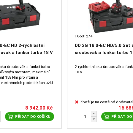
FX-531274
0-EC HD 2-rychlostní
DD 2G 18.0-EC HD/5.0 Set 
ovák a funkcí turbo 18 V
šroubovák a funkcí turbo 1
 aku-šroubovák a funkcí turbo
2-rychlostní aku-šroubovák a funk
hlíkovým motorem, maximální
18 V
nt 158 Nm pro vrtání a
 v extrémních podmínkách užití.
Zboží je na cestě od dodavate
8 942,00
Kč
16 68
PŘIDAT DO KOŠÍKU
PŘIDAT DO