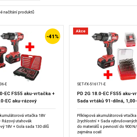
é načítání produktů
Akce
-41%
36-E
SET-FX-516171-E
0-EC FS55 aku-vrtačka +
PD 2G 18.0-EC FS55 aku-vr
8.0-EC aku-rázový
Sada vrtáků 91-dílná, 1,00
+ 1/4" + 3/8" + 1/2"
10,00x0,1mm S338RCZ002
sada nářadí 4-32mm, 3
stojánek plastový s víkem
akumulátorová vrtačka 18V
Příklepová akumulátorová vrtačka
 + Rázový utahovák
2rychlostní + Sada vybrušovaných
íče
vý 18V + Gola sada 130 dílů
do materiálů s pevností do 900 N
zejména ocelí