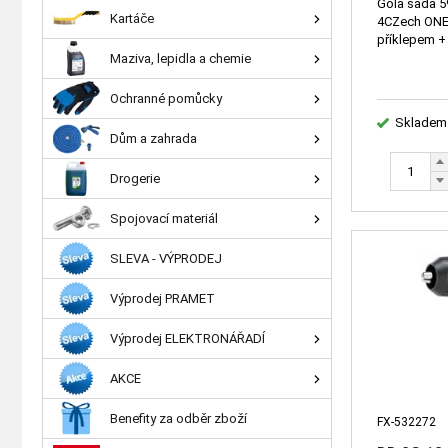
příklepem
Gola sada 59
Kartáče
4CZech ONE 
rázový u
příklepem +
Maziva, lepidla a chemie
Ochranné pomůcky
Skladem
Dům a zahrada
Drogerie
Spojovací materiál
SLEVA - VÝPRODEJ
Výprodej PRAMET
Výprodej ELEKTRONÁŘADÍ
AKCE
Benefity za odběr zboží
FX-532272