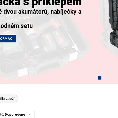
ačka s příklepem
ě dvou akumátorů, nabíječky a
hodném setu
FORMACÍ
filtr zboží
tů:
Doporučené