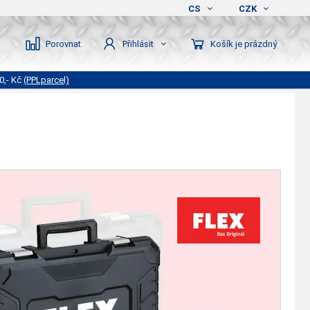
CS
CZK
Porovnat
Košík je prázdný
Přihlásit
0,- Kč
(PPLparcel)