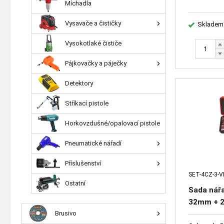
Míchadla
Vysavače a čističky
Skladem
Vysokotlaké čističe
Pájkovačky a páječky
Detektory
Stříkací pistole
Horkovzdušné/opalovací pistole
Pneumatické nářadí
Příslušenství
SET-4CZ-3-V
Ostatní
Sada nářa
32mm + 2 
FS55 2-ry
Brusivo