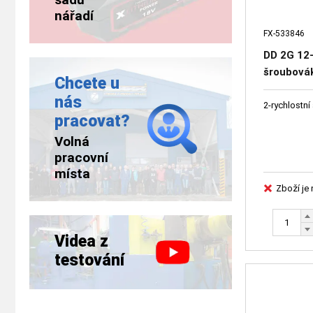
nářadí
FX-533846
DD 2G 12-
šroubová
Chcete u
nás
2-rychlostn
pracovat?
Volná
pracovní
místa
Zboží je
Videa z
testování