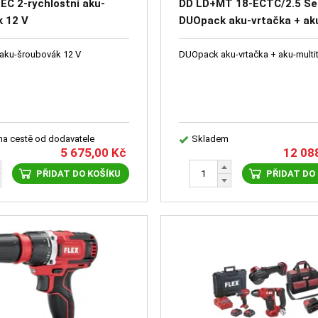
EC 2-rychlostní aku-
DD LD+MT 18-ECTC/2.5 Se
k 12 V
DUOpack aku-vrtačka + ak
multitool 18 V
í aku-šroubovák 12 V
DUOpack aku-vrtačka + aku-multit
 na cestě od dodavatele
Skladem
5 675,00
Kč
12 08
PŘIDAT DO KOŠÍKU
PŘIDAT DO