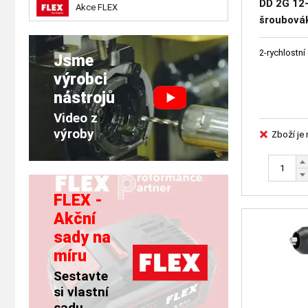
DD 2G 12-
Akce FLEX
šroubová
2-rychlostn
Jsme
výrobci
nástrojů
Video z
výroby
Zboží je
FLEX -
Akční
sady na
míru
Sestavte
si vlastní
sadu