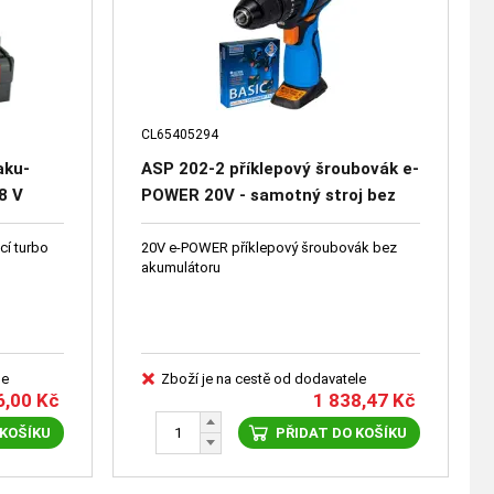
CL65405294
aku-
ASP 202-2 příklepový šroubovák e-
8 V
POWER 20V - samotný stroj bez
aku
cí turbo
20V e-POWER příklepový šroubovák bez
akumulátoru
le
Zboží je na cestě od dodavatele
6,00
Kč
1 838,47
Kč
 KOŠÍKU
PŘIDAT DO KOŠÍKU