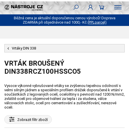
Běžná cena je aktuální doporučenou cenou výrobců! Doprava
ZDARMA při objednávce nad 1000,- Kč
(PPLparcel)
Vrtáky DIN 338
VRTÁK BROUŠENÝ
DIN338RCZ100HSSCO5
Vysoce výkonné vybrušované vrtáky se zvýšenou tepelnou odolností s
velmi silným jádrem a speciálním profilem drážek doporučené k vrtání v
součástkách z legovaných ocelí, ocelolitiny s pevností nad 1200 N/mm2,
zvláště ocelí pro objemové tváření za tepla i za studena, válce
válcovacích stolic, ocelí pro cementování a zušlechťování, nerezové
oceli.
Zobrazit
filtr zboží