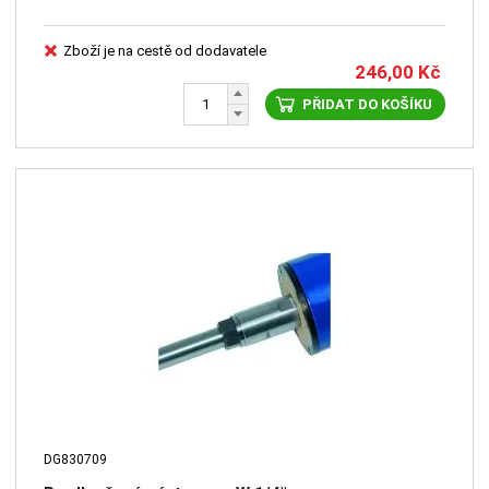
Zboží je na cestě od dodavatele
246,00
Kč
PŘIDAT DO KOŠÍKU
DG830709