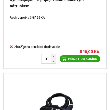
Rychlospojka - S připojovacím hadicovým
nátrubkem
Rychlospojka 3/8'' 25 KA
Zboží je na cestě od dodavatele
846,00
Kč
PŘIDAT DO KOŠÍKU