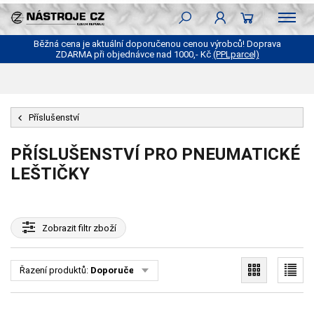
Běžná cena je aktuální doporučenou cenou výrobců! Doprava
ZDARMA při objednávce nad 1000,- Kč
(PPLparcel)
Příslušenství
PŘÍSLUŠENSTVÍ PRO PNEUMATICKÉ
LEŠTIČKY
Zobrazit
filtr zboží
Řazení produktů:
Doporučené