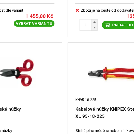
st dle variant
Zboží je na cestě od dodavate
1 455,00
Kč
12
VYBRAT VARIANTU
PŘIDAT DO
KN95-18-225
řské nůžky
Kabelové nůžky KNIPEX St
XL 95-18-225
é nůžky
Stříhá plné měděné nebo hliníkov