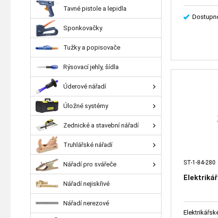
Tavné pistole a lepidla
Dostupno
Sponkovačky
Tužky a popisovače
Rýsovací jehly, šídla
Úderové nářadí
Úložné systémy
Zednické a stavební nářadí
Truhlářské nářadí
ST-1-84-280
Nářadí pro svářeče
Elektriká
Nářadí nejiskřivé
Nářadí nerezové
Elektrikářsk