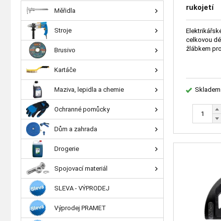
rukojetí
Měřidla
Stroje
Elektrikářsk
celkovou dé
žlábkem pro
Brusivo
Kartáče
Maziva, lepidla a chemie
Skladem
Ochranné pomůcky
Dům a zahrada
Drogerie
Spojovací materiál
SLEVA - VÝPRODEJ
Výprodej PRAMET