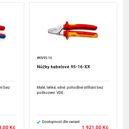
#KN95-16
Nůžky kabelové 95-16-XX
ání bez
Malé, lehké, silné: pohodlné stříhání bez
poškození. VDE.
Dostupnost dle variant
8,00
Kč
1 921,00
Kč