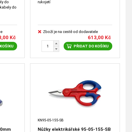
ly do
rukojetí
 kabely do
le
Zboží je na cestě od dodavatele
3,00
Kč
613,00
Kč
 KOŠÍKU
PŘIDAT DO KOŠÍKU
KN95-05-155-SB
200mm
Nůžky elektrikářské 95-05-155-SB