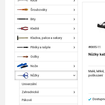
Klíče
Šroubováky
Bity
Kleště
Kladiva, palice a sekery
Pilníky a rašple
#KN95-11
Nůžky ka
Ocílky
Nože
Malé, lehké,
Nůžky
poškození
Univerzální
Zahradnické
Dostupno
Pákové