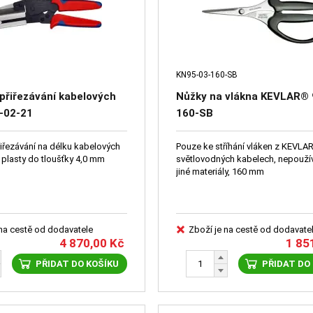
KN95-03-160-SB
přiřezávání kabelových
Nůžky na vlákna KEVLAR® 
-02-21
160-SB
řiřezávání na délku kabelových
Pouze ke stříhání vláken z KEVLA
o plasty do tloušťky 4,0 mm
světlovodných kabelech, nepouží
jiné materiály, 160 mm
 na cestě od dodavatele
Zboží je na cestě od dodavate
4 870,00
Kč
1 85
PŘIDAT DO KOŠÍKU
PŘIDAT DO