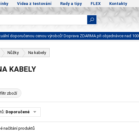
ínky
Videa z testování
Rady a tipy
FLEX
Kontakty
ktuální doporučenou cenou výrobců! Doprava ZDARMA při objednávce nad 100
Nůžky
Na kabely
NA KABELY
filtr zboží
tů:
Doporučené
é načítání produktů