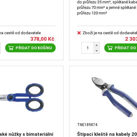
do průřezu 35 mm², splétané kabe
průřezu 70 mm² a jemné splétané
průřezu 120 mm²
 na cestě od dodavatele
Zboží je na cestě od dodavate
378,00
Kč
2 30
PŘIDAT DO KOŠÍKU
PŘIDAT DO
TNE189874
řské nůžky s bimateriální
Štípací kleště na kabely 