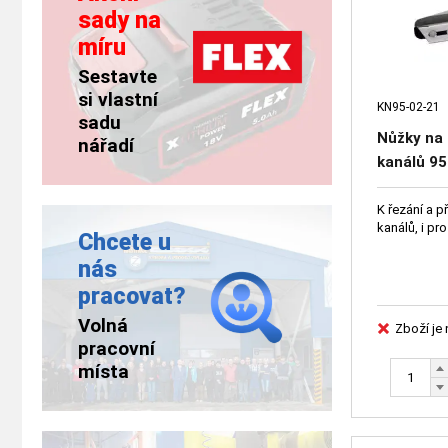
sady na
míru
Sestavte
si vlastní
KN95-02-21
sadu
Nůžky na 
nářadí
kanálů 95
K řezání a p
kanálů, i pr
Chcete u
nás
pracovat?
Volná
Zboží je
pracovní
místa