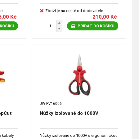
le
Zboží je na cestě od dodavatele
5,00
Kč
210,00
Kč
 KOŠÍKU
PŘIDAT DO KOŠÍKU
JW-PV16006
epCut
Nůžky izolované do 1000V
é kabely
Nůžky izolované do 1000V s ergonomickou