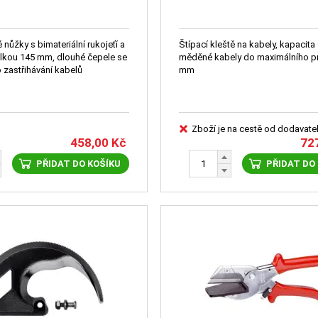
é nůžky s bimateriální rukojeťí a
Štípací kleště na kabely, kapacita 
lkou 145 mm, dlouhé čepele se
měděné kabely do maximálního p
 zastřihávání kabelů
mm
Zboží je na cestě od dodavate
458,00
Kč
72
PŘIDAT DO KOŠÍKU
PŘIDAT DO