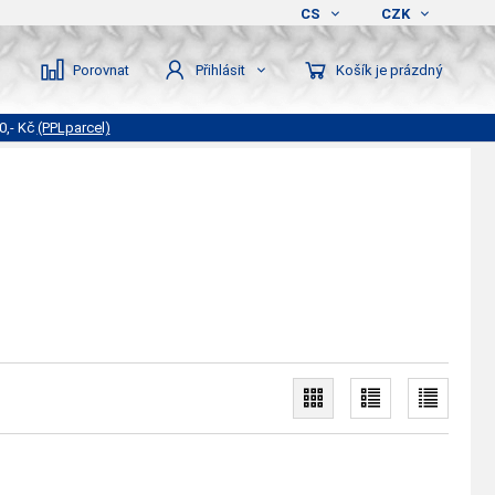
CS
CZK
Porovnat
Košík je prázdný
Přihlásit
0,- Kč
(PPLparcel)