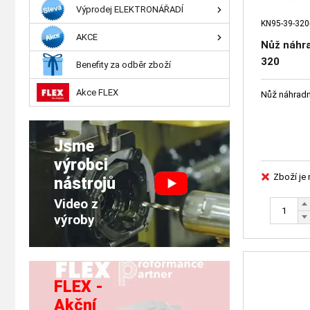
Výprodej ELEKTRONÁŘADÍ
KN95-39-320
AKCE
Nůž náhra
320
Benefity za odběr zboží
Akce FLEX
Nůž náhradn
Jsme
výrobci
Zboží je
nástrojů
Video z
výroby
FLEX -
Akční