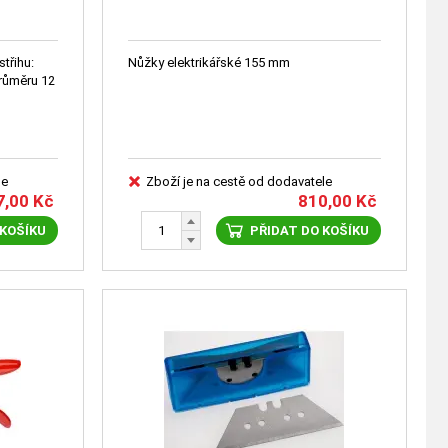
střihu:
Nůžky elektrikářské 155 mm
růměru 12
le
Zboží je na cestě od dodavatele
7,00
Kč
810,00
Kč
 KOŠÍKU
PŘIDAT DO KOŠÍKU