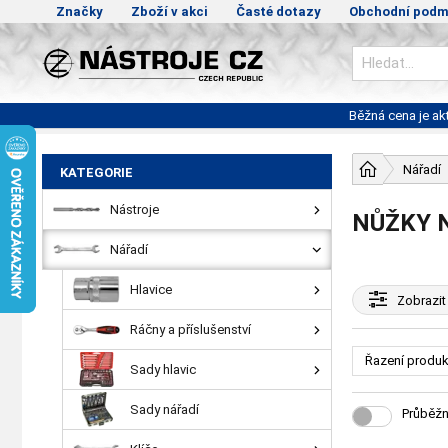
Značky
Zboží v akci
Časté dotazy
Obchodní podm
Běžná cena je a
Nářadí
KATEGORIE
Nástroje
NŮŽKY 
Nářadí
Hlavice
Zobrazit
Ráčny a příslušenství
Řazení produk
Sady hlavic
Sady nářadí
Průběžn