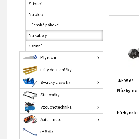
Štípací
Na plech
Dílenské pákové
Na kabely
Ostatní
Pily ruční
Lišty do T drážky
#KN95-62
Svěráky a svěrky
Nůžky na 
Stahováky
Vzduchotechnika
Nůžky na ka
Auto - moto
Páčidla