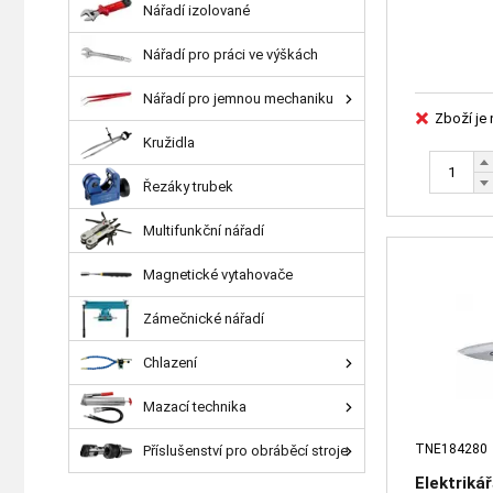
Nářadí izolované
Nářadí pro práci ve výškách
Nářadí pro jemnou mechaniku
Zboží je
Kružidla
Řezáky trubek
Multifunkční nářadí
Magnetické vytahovače
Zámečnické nářadí
Chlazení
Mazací technika
TNE184280
Příslušenství pro obráběcí stroje
Elektriká