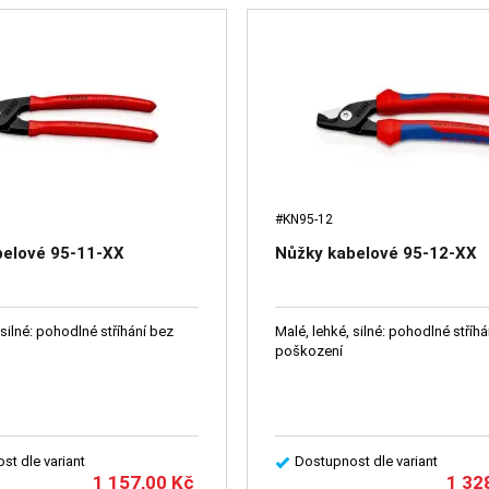
#KN95-12
belové 95-11-XX
Nůžky kabelové 95-12-XX
 silné: pohodlné stříhání bez
Malé, lehké, silné: pohodlné stříh
poškození
st dle variant
Dostupnost dle variant
1 157,00
Kč
1 32