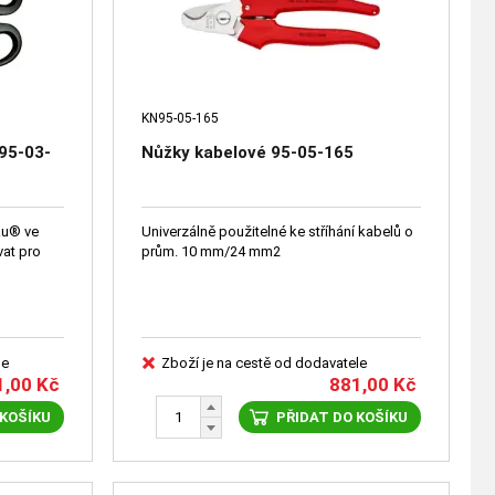
KN95-05-165
95-03-
Nůžky kabelové 95-05-165
Ru® ve
Univerzálně použitelné ke stříhání kabelů o
vat pro
prům. 10 mm/24 mm2
le
Zboží je na cestě od dodavatele
1,00
Kč
881,00
Kč
 KOŠÍKU
PŘIDAT DO KOŠÍKU