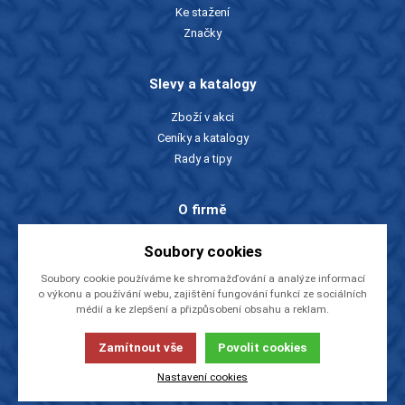
Ke stažení
Značky
Slevy a katalogy
Zboží v akci
Ceníky a katalogy
Rady a tipy
O firmě
O nás
Soubory cookies
Kontakty
Soubory cookie používáme ke shromažďování a analýze informací
Videa
o výkonu a používání webu, zajištění fungování funkcí ze sociálních
EU dotace
médií a ke zlepšení a přizpůsobení obsahu a reklam.
NÁSTROJE CZ, s.r.o.
Zamítnout vše
Povolit cookies
© 2013-2026
Tato stránka používá soubory cookies. Klikněte pro více
informací.
Nastavení cookies