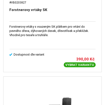
#VB0203827
Forstnerovy vrtáky SK
Forstnerovy vrtáky s vsazeným SK plátkem pro vrtání do
pevného dřeva, dýhovaných desek, dřevotřísek a překližek.
Vhodné pro tesaře a truhláře.
Dostupnost dle variant
390,00
Kč
VYBRAT VARIANTU