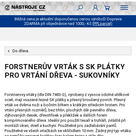
Běžná cena je aktuální doporučenou cenou výrobců! Doprava
ZDARMA při objednávce nad 1000,- Kč
(PPLparcel)
Do dřeva
FORSTNERŮV VRTÁK S SK PLÁTKY
PRO VRTÁNÍ DŘEVA - SUKOVNÍKY
Forstnerovy vrtáky (dle DIN 7483-G), vyrobeny z vysoce odolné uhlíkové
oceli, mají vsazené řezné SK plátky a přesný broušený povrch. Přesný
vrták se dvěma noži a bočním břitem s krátkým středicím hrotem. Pro
vrtání přesných rozměrů, bez trhlin, plochých děr pevného dřeva,
dýhovaných desek, dřevotřísek a překližek a dalších forem
komprimovaného dřeva. Ideální pro použití tesaři a truhláři, zvláště při
montáži oken, dveří a kuchyní. Použitelné pro zadlabávání pantů.
Použitelné ve všech vrtačkách se sklíčidlem 10 mm. Žádný jiný typ vrtáku
se nemůže vyrovnat kvalitou řezu kolem hrany a stěn díry.