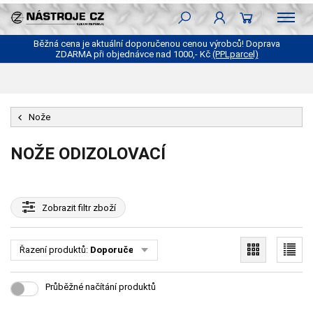
Běžná cena je aktuální doporučenou cenou výrobců! Doprava
ZDARMA při objednávce nad 1000,- Kč
(PPLparcel)
Nože
NOŽE ODIZOLOVACÍ
Zobrazit
filtr zboží
Řazení produktů:
Doporučené
Průběžné načítání produktů