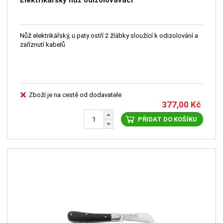
Elektrikářský nůž odizolovávací
Nůž elektrikářský, u paty ostří 2 žlábky sloužící k odizolování a
zaříznutí kabelů
Zboží je na cestě od dodavatele
377,00
Kč
PŘIDAT DO KOŠÍKU