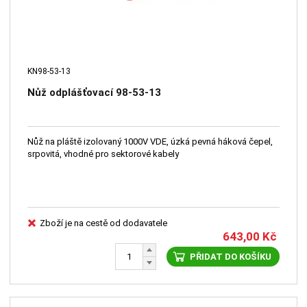
KN98-53-13
Nůž odplášťovací 98-53-13
Nůž na pláště izolovaný 1000V VDE, úzká pevná háková čepel,
srpovitá, vhodné pro sektorové kabely
Zboží je na cestě od dodavatele
643,00
Kč
PŘIDAT DO KOŠÍKU