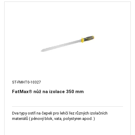
ST-FMHT0-10327
FatMax® nůž na izolace 350 mm
Dva typy ostří na čepeli pro lehčí řez různých izolačních
materiálů ( pěnový blok, vata, polystyren apod. )