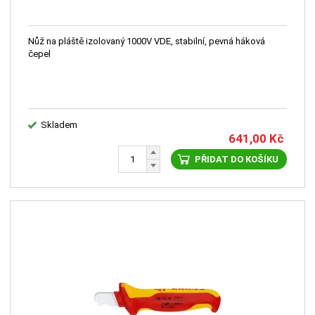
Nůž na pláště izolovaný 1000V VDE, stabilní, pevná háková
čepel
Skladem
641,00
Kč
PŘIDAT DO KOŠÍKU