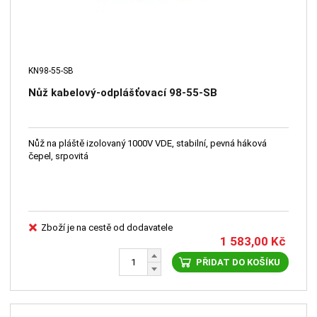
KN98-55-SB
Nůž kabelový-odplášťovací 98-55-SB
Nůž na pláště izolovaný 1000V VDE, stabilní, pevná háková
čepel, srpovitá
Zboží je na cestě od dodavatele
1 583,00
Kč
PŘIDAT DO KOŠÍKU