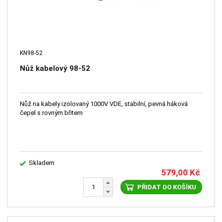
KN98-52
Nůž kabelový 98-52
Nůž na kabely izolovaný 1000V VDE, stabilní, pevná háková
čepel s rovným břitem
Skladem
579,00
Kč
PŘIDAT DO KOŠÍKU