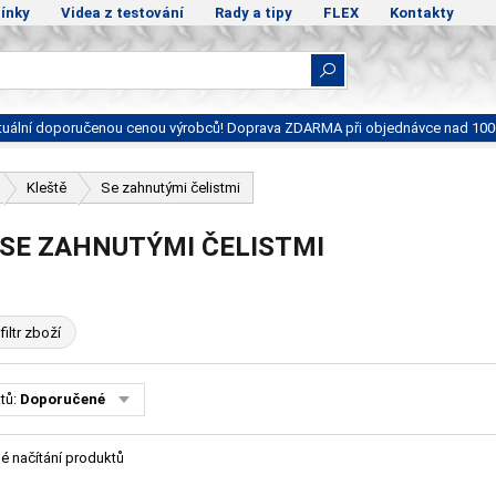
ínky
Videa z testování
Rady a tipy
FLEX
Kontakty
ktuální doporučenou cenou výrobců! Doprava ZDARMA při objednávce nad 100
Kleště
Se zahnutými čelistmi
 SE ZAHNUTÝMI ČELISTMI
filtr zboží
tů:
Doporučené
é načítání produktů