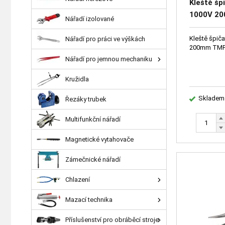
Kleště šp
1000V 2
Nářadí izolované
Kleště špič
Nářadí pro práci ve výškách
200mm TM
Nářadí pro jemnou mechaniku
Kružidla
Skladem
Řezáky trubek
Multifunkční nářadí
Magnetické vytahovače
Zámečnické nářadí
Chlazení
Mazací technika
Příslušenství pro obráběcí stroje