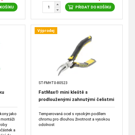
 KOŠÍKU
PŘIDAT DO KOŠÍKU
Výprodej
ST-FMHT0-80523
ku
FatMax® mini kleště s
prodlouženými zahnutými čelistmi
úkony jako
Temperovaná ocel s vysokým podílem
i montáži
chromu pro dlouhou životnost a vysokou
roby
odolnost
učástek a