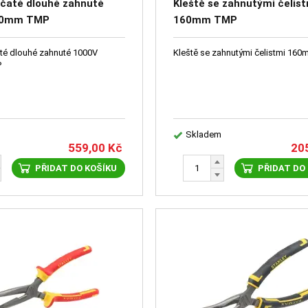
ičaté dlouhé zahnuté
Kleště se zahnutými čelis
00mm TMP
160mm TMP
até dlouhé zahnuté 1000V
Kleště se zahnutými čelistmi 16
P
Skladem
559,00
Kč
20
PŘIDAT DO KOŠÍKU
PŘIDAT DO