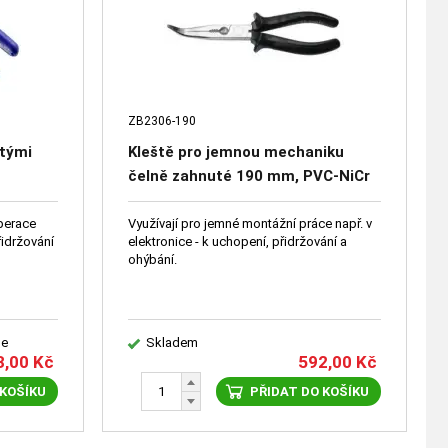
ZB2306-190
utými
Kleště pro jemnou mechaniku
čelně zahnuté 190 mm, PVC-NiCr
perace
Využívají pro jemné montážní práce např. v
řidržování
elektronice - k uchopení, přidržování a
ohýbání.
le
Skladem
3,00
Kč
592,00
Kč
 KOŠÍKU
PŘIDAT DO KOŠÍKU