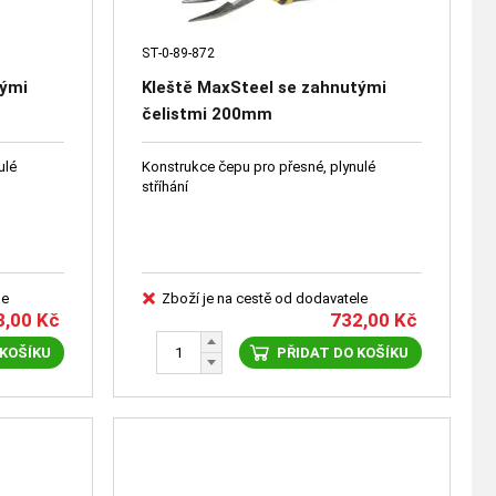
ST-0-89-872
tými
Kleště MaxSteel se zahnutými
čelistmi 200mm
ulé
Konstrukce čepu pro přesné, plynulé
stříhání
le
Zboží je na cestě od dodavatele
3,00
Kč
732,00
Kč
 KOŠÍKU
PŘIDAT DO KOŠÍKU