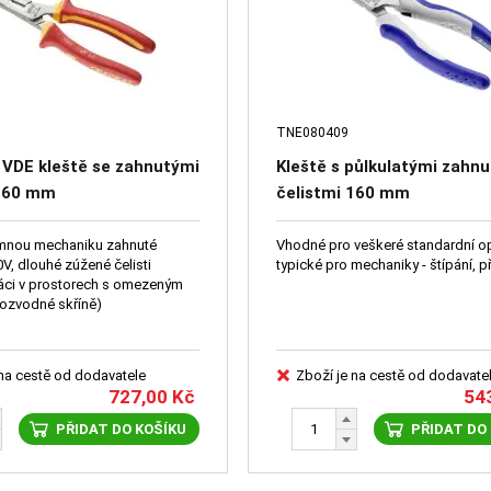
TNE080409
 VDE kleště se zahnutými
Kleště s půlkulatými zahn
 160 mm
čelistmi 160 mm
emnou mechaniku zahnuté
Vhodné pro veškeré standardní o
, dlouhé zúžené čelisti
typické pro mechaniky - štípání, p
áci v prostorech s omezeným
rozvodné skříně)
 na cestě od dodavatele
Zboží je na cestě od dodavate
727,00
Kč
54
PŘIDAT DO KOŠÍKU
PŘIDAT DO