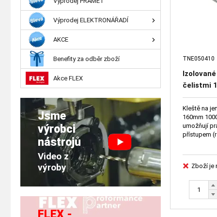
Výprodej PRAMET
Výprodej ELEKTRONÁŘADÍ
AKCE
Benefity za odběr zboží
TNE050410
Izolované
Akce FLEX
čelistmi
Kleště na j
Jsme
160mm 1000V
umožňují pr
výrobci
přístupem (
nástrojů
Video z
výroby
Zboží je
FLEX -