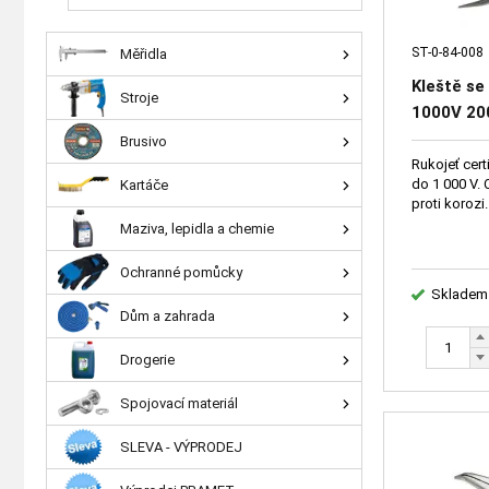
ST-0-84-008
Měřidla
Kleště se
Stroje
1000V 2
Brusivo
Rukojeť cer
do 1 000 V. 
Kartáče
proti korozi.
Maziva, lepidla a chemie
Ochranné pomůcky
Skladem
Dům a zahrada
Drogerie
Spojovací materiál
SLEVA - VÝPRODEJ