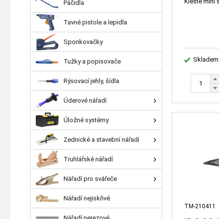
Kleště mini
Páčidla
Tavné pistole a lepidla
Sponkovačky
Skladem
Tužky a popisovače
Rýsovací jehly, šídla
Úderové nářadí
Úložné systémy
Zednické a stavební nářadí
Truhlářské nářadí
Nářadí pro svářeče
Nářadí nejiskřivé
TM-210411
Nářadí nerezové