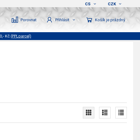
CS
CZK
Porovnat
Košík je prázdný
Přihlásit
0,- Kč
(PPLparcel)