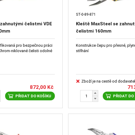
ST-0-89-871
 zahnutými čelistmi VDE
Kleště MaxSteel se zahnu
00mm
čelistmi 160mm
tifikovaná pro bezpečnou práci
Konstrukce čepu pro přesné, plyn
Chrom-niklované čelisti odolné
stříhání
Zboží je na cestě od dodavate
872,00
Kč
71
PŘIDAT DO KOŠÍKU
PŘIDAT DO