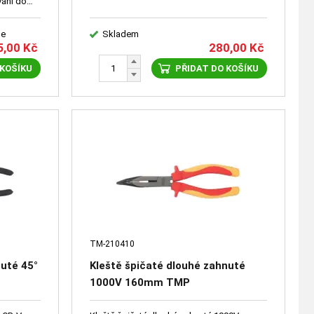
vání do
le
Skladem
5,00
Kč
280,00
Kč
 KOŠÍKU
PŘIDAT DO KOŠÍKU
TM-210410
nuté 45°
Kleště špičaté dlouhé zahnuté
1000V 160mm TMP