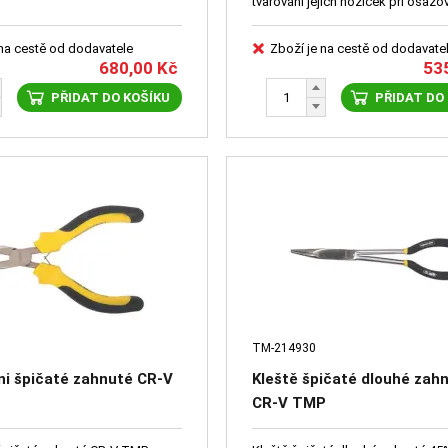
tvarování jejich nožiček při osazo
DPS (deska plošného spoje).
 na cestě od dodavatele
Zboží je na cestě od dodavate
680,00
Kč
53
PŘIDAT DO KOŠÍKU
PŘIDAT DO
TM-214930
ni špičaté zahnuté CR-V
Kleště špičaté dlouhé zah
CR-V TMP