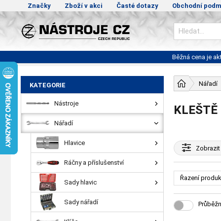
Značky
Zboží v akci
Časté dotazy
Obchodní podm
Běžná cena je a
Nářadí
KATEGORIE
Nástroje
KLEŠTĚ
Nářadí
Hlavice
Zobrazit
Ráčny a příslušenství
Řazení produk
Sady hlavic
Sady nářadí
Průběžn