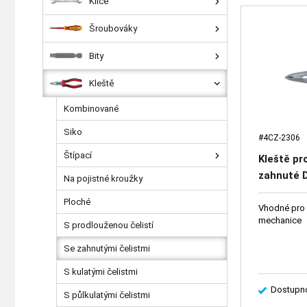
Klíče
Šroubováky
Bity
Kleště
Kombinované
Siko
#4CZ-2306
Štípací
Kleště p
zahnuté 
Na pojistné kroužky
Ploché
Vhodné pro 
mechanice
S prodlouženou čelistí
Se zahnutými čelistmi
S kulatými čelistmi
Dostupno
S půlkulatými čelistmi