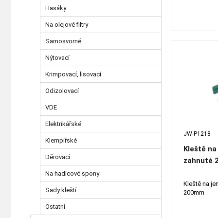
Hasáky
Na olejové filtry
Samosvorné
Nýtovací
Krimpovací, lisovací
Odizolovací
VDE
Elektrikářské
JW-P1218
Klempířské
Kleště n
Děrovací
zahnuté
Na hadicové spony
Kleště na j
Sady kleští
200mm
Ostatní