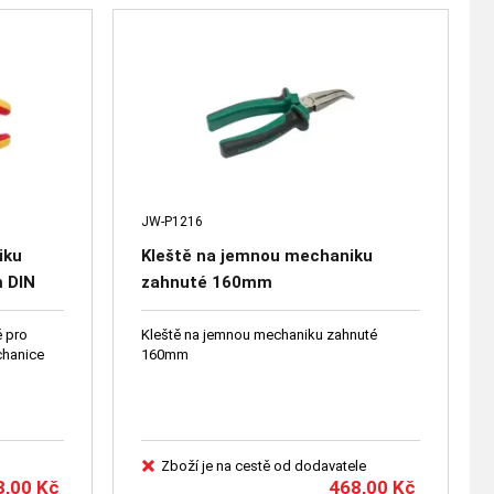
JW-P1216
iku
Kleště na jemnou mechaniku
 DIN
zahnuté 160mm
é pro
Kleště na jemnou mechaniku zahnuté
chanice
160mm
Zboží je na cestě od dodavatele
3,00
Kč
468,00
Kč