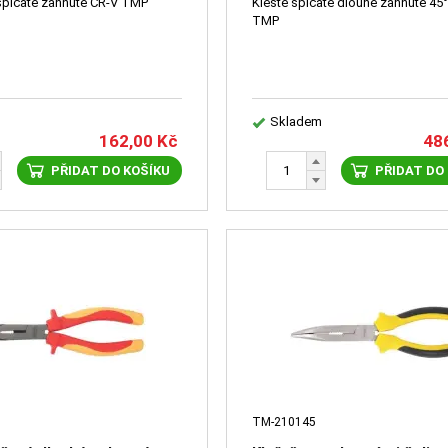
 špičaté zahnuté CR-V TMP
Kleště špičaté dlouhé zahnuté 45
TMP
Skladem
162,00
Kč
48
PŘIDAT DO KOŠÍKU
PŘIDAT DO
TM-210145