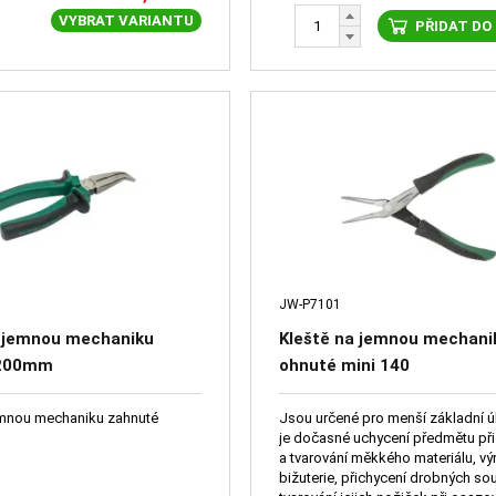
VYBRAT VARIANTU
PŘIDAT DO
JW-P7101
a jemnou mechaniku
Kleště na jemnou mechani
 200mm
ohnuté mini 140
emnou mechaniku zahnuté
Jsou určené pro menší základní 
je dočasné uchycení předmětu př
a tvarování měkkého materiálu, vý
bižuterie, přichycení drobných so