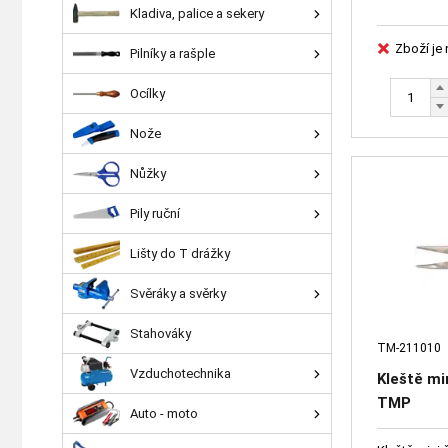
Kladiva, palice a sekery
Zboží je
Pilníky a rašple
Ocílky
Nože
Nůžky
Pily ruční
Lišty do T drážky
Svěráky a svěrky
Stahováky
TM-211010
Vzduchotechnika
Kleště mi
TMP
Auto - moto