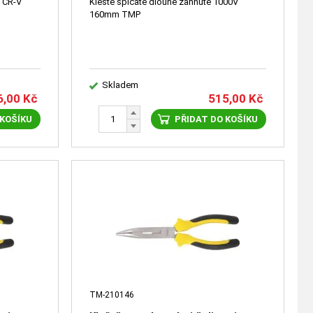
° CR-V
Kleště špičaté dlouhé zahnuté 1000V
160mm TMP
Skladem
6,00
Kč
515,00
Kč
 KOŠÍKU
PŘIDAT DO KOŠÍKU
TM-210146