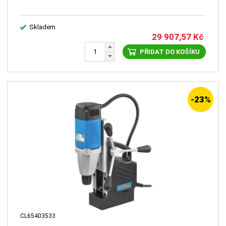
Skladem
29 907,57
Kč
PŘIDAT DO KOŠÍKU
-23%
CL65403533