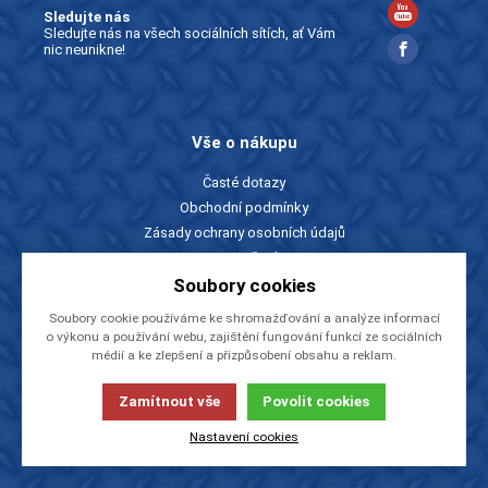
Sledujte nás
Sledujte nás na všech sociálních sítích, ať Vám
nic neunikne!
Vše o nákupu
Časté dotazy
Obchodní podmínky
Zásady ochrany osobních údajů
Ke stažení
Značky
Soubory cookies
Soubory cookie používáme ke shromažďování a analýze informací
o výkonu a používání webu, zajištění fungování funkcí ze sociálních
Slevy a katalogy
médií a ke zlepšení a přizpůsobení obsahu a reklam.
Zboží v akci
Zamítnout vše
Povolit cookies
Ceníky a katalogy
Rady a tipy
Nastavení cookies