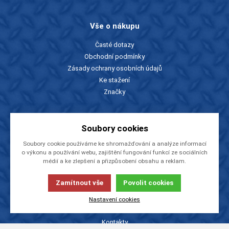
Vše o nákupu
Časté dotazy
Obchodní podmínky
Zásady ochrany osobních údajů
Ke stažení
Značky
Slevy a katalogy
Soubory cookies
Zboží v akci
Soubory cookie používáme ke shromažďování a analýze informací
Ceníky a katalogy
o výkonu a používání webu, zajištění fungování funkcí ze sociálních
médií a ke zlepšení a přizpůsobení obsahu a reklam.
Rady a tipy
Zamítnout vše
Povolit cookies
O firmě
Nastavení cookies
O nás
Kontakty