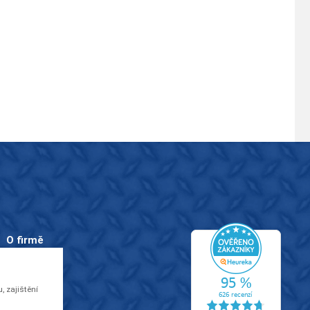
O firmě
O nás
Kontakty
 zajištění
Videa