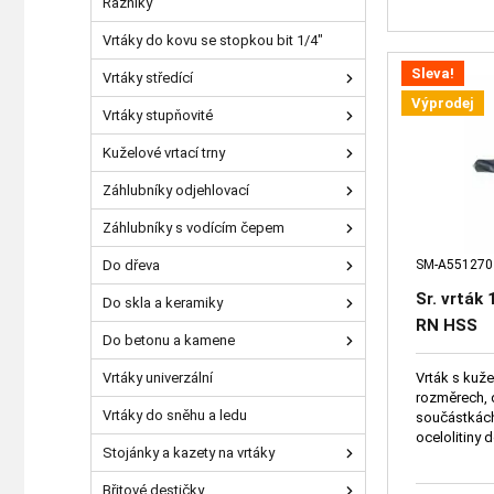
Razníky
Vrtáky do kovu se stopkou bit 1/4"
Sleva!
Vrtáky středící
Výprodej
Vrtáky stupňovité
Kuželové vrtací trny
Záhlubníky odjehlovací
Záhlubníky s vodícím čepem
SM-A55127
Do dřeva
Sr. vrták
Do skla a keramiky
RN HSS
Do betonu a kamene
Vrták s kuž
Vrtáky univerzální
rozměrech, 
Vrtáky do sněhu a ledu
součástkách
ocelolitiny
Stojánky a kazety na vrtáky
Břitové destičky