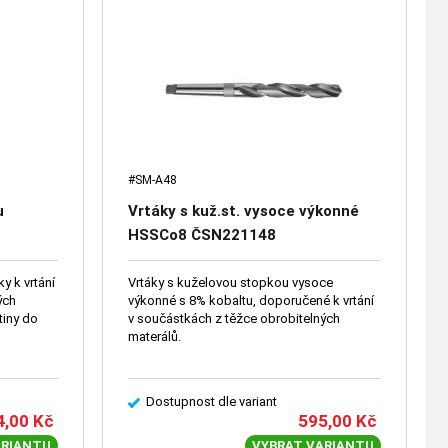
#SM-A48
u
Vrtáky s kuž.st. vysoce výkonné
HSSCo8 ČSN221148
y k vrtání
Vrtáky s kuželovou stopkou vysoce
ých
výkonné s 8% kobaltu, doporučené k vrtání
tiny do
v součástkách z těžce obrobitelných
materálů.
Dostupnost dle variant
4,00
Kč
595,00
Kč
ARIANTU
VYBRAT VARIANTU