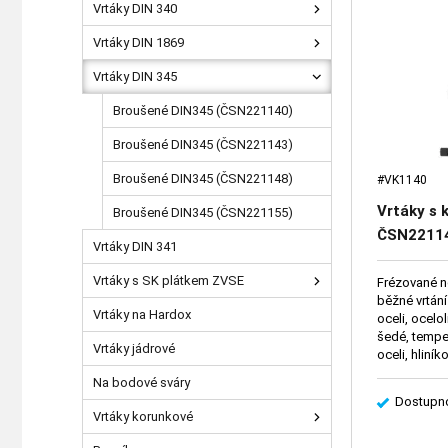
Vrtáky DIN 340
Vrtáky DIN 1869
Vrtáky DIN 345
Broušené DIN345 (ČSN221140)
Broušené DIN345 (ČSN221143)
Broušené DIN345 (ČSN221148)
#VK1140
Vrtáky s 
Broušené DIN345 (ČSN221155)
ČSN2211
Vrtáky DIN 341
Vrtáky s SK plátkem ZVSE
Frézované n
běžné vrtán
Vrtáky na Hardox
oceli, ocelo
šedé, temper
Vrtáky jádrové
oceli, hliník
bronzu, hou
Na bodové sváry
Dostupno
Vrtáky korunkové