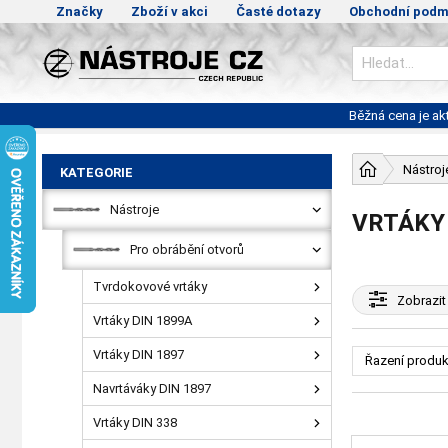
Značky
Zboží v akci
Časté dotazy
Obchodní podm
Běžná cena je a
Nástroj
KATEGORIE
Nástroje
VRTÁKY
Pro obrábění otvorů
Tvrdokovové vrtáky
Zobrazit
Vrtáky DIN 1899A
Vrtáky DIN 1897
Řazení produk
Navrtáváky DIN 1897
Vrtáky DIN 338