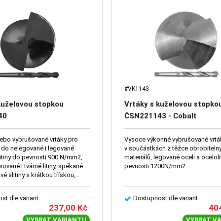
#VK1143
kuželovou stopkou
Vrtáky s kuželovou stopko
40
ČSN221143 - Cobalt
ebo vybrušované vrtáky pro
Vysoce výkonné vybrušované vrták
í do nelegované i legované
v součástkách z těžce obrobiteln
litiny do pevnosti 900 N/mm2,
materiálů, legované oceli a oceloli
ované i tvárné litiny, spékané
pevnosti 1200N/mm2.
ové slitiny s krátkou třískou,
ževnaté mosazi apod.
st dle variant
Dostupnost dle variant
237,00
Kč
40
VYBRAT VARIANTU
VYBRAT V