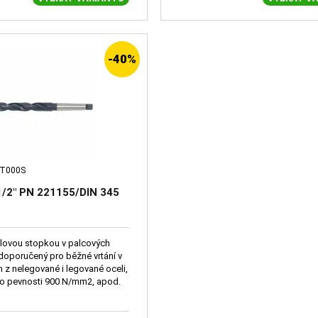
-40%
0T000S
 1/2" PN 221155/DIN 345
elovou stopkou v palcových
doporučený pro běžné vrtání v
 z nelegované i legované oceli,
 do pevnosti 900 N/mm2, apod.