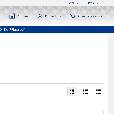
CS
CZK
Porovnat
Košík je prázdný
Přihlásit
0,- Kč
(PPLparcel)