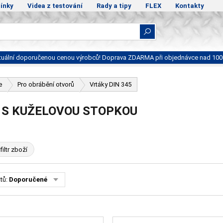
ínky
Videa z testování
Rady a tipy
FLEX
Kontakty
ktuální doporučenou cenou výrobců! Doprava ZDARMA při objednávce nad 100
e
Pro obrábění otvorů
Vrtáky DIN 345
 S KUŽELOVOU STOPKOU
filtr zboží
tů:
Doporučené